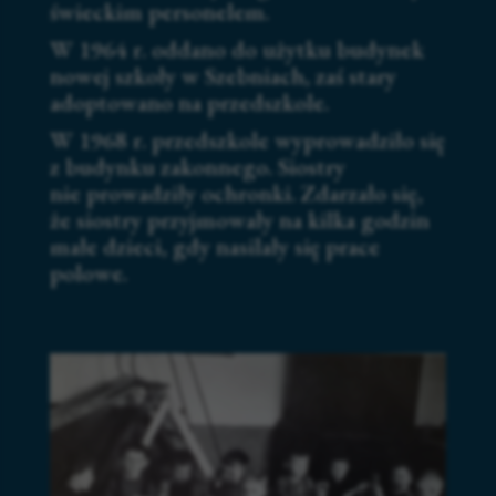
świeckim personelem.
W 1964 r. oddano do użytku budynek
nowej szkoły w Szebniach, zaś stary
adoptowano na przedszkole.
W 1968 r. przedszkole wyprowadziło się
z budynku zakonnego. Siostry
nie prowadziły ochronki. Zdarzało się,
że siostry przyjmowały na kilka godzin
małe dzieci, gdy nasilały się prace
polowe.