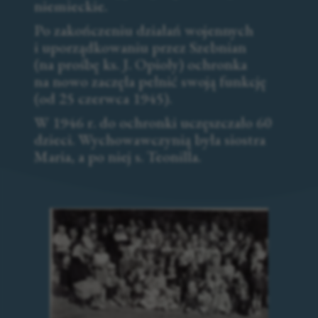
niemieckie.
Po zakończeniu działań wojennych
i uporządkowaniu przez Szebnian
(na prośbę ks. J. Opioły) ochronka
na nowo zaczęła pełnić swoją funkcję
(od 25 czerwca 1945).
W 1946 r. do ochronki uczęszczało 60
dzieci. Wychowawczynią była siostra
Maria, a po niej s. Teonilla.