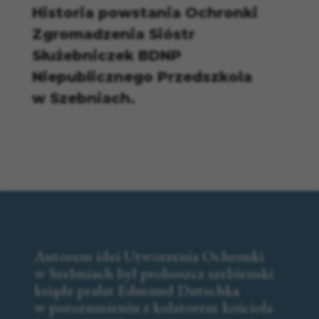
Historia powstania Ochronki
Zgromadzenia Sióstr
Służebniczek BDNP
Niepublicznego Przedszkola
w Szebniach.
Autorem idei Utworzenia Ochronki
w Szebniach był proboszcz szebienski
ksiądz prałat Edmund Dutschka
w porozumieniu z kolatorem kościoła