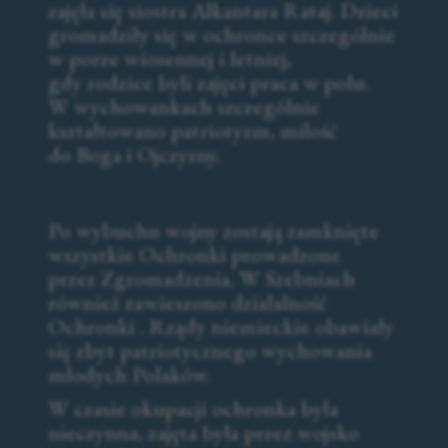
zajęła się siostra Alkantara Rataj. Dzieci
gromadziły się w ochronce szczególnie
w porze wiosennej i letniej,
gdy rodzice byli zajęci praca w polu.
W wychowankach szczególnie
kształtowano patriotyzm, miłość
do Boga i Ojczyzny.
Po wybuchu wojny zostają zamknięte
wszystkie Ochronki prowadzone
przez Zgromadzenia. W Szebniach
również zawieszono działalność
Ochronki . Rządy niemieckie obawiały
się zbyt patriotycznego wychowania
młodych Polaków.
W czasie okupacji ochronka była
nieczynna, zajęta była przez wojsko