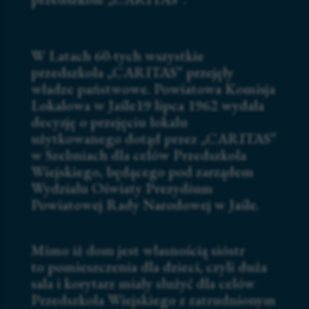
W Latach 60-tych wszystkie
przedszkola „CARITAS” przejęły
władze państwowe. Powiatowa Komisja
Lokalowa w Jaśle19 lipca 1962 wydała
decyzję o przejęciu lokalu
użytkowanego dotąd przez „CARITAS”
w Szebniach dla celów Przedszkola
Wiejskiego, będącego pod zarządem
Wydziału Oświaty Prezydium
Powiatowej Rady Narodowej w Jaśle.
Mimo iż dom jest własnością sióstr
to pomieszczenia dla dzieci, czyli duża
sala i korytarz miały służyć dla celów
Przedszkola Wiejskiego z zatrudnionym