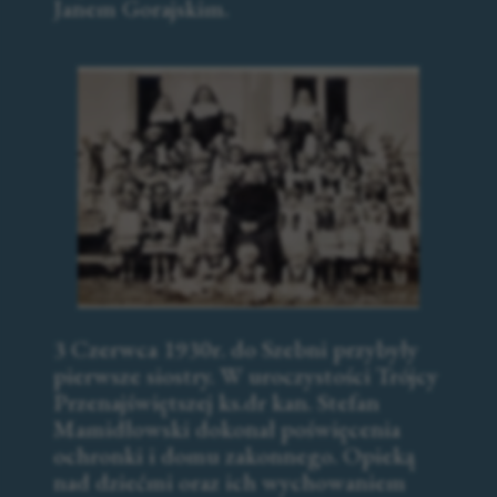
Janem Gorajskim.
3 Czerwca 1930r. do Szebni przybyły
pierwsze siostry. W uroczystości Trójcy
Przenajświętszej ks.dr kan. Stefan
Mamidłowski dokonał poświęcenia
ochronki i domu zakonnego. Opieką
nad dziećmi oraz ich wychowaniem