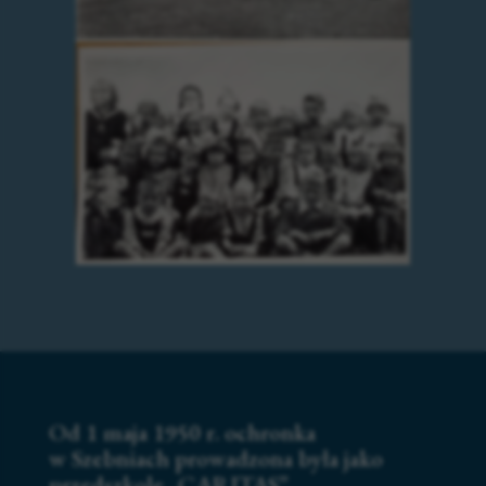
Od 1 maja 1950 r. ochronka
w Szebniach prowadzona była jako
przedszkole „CARITAS”.