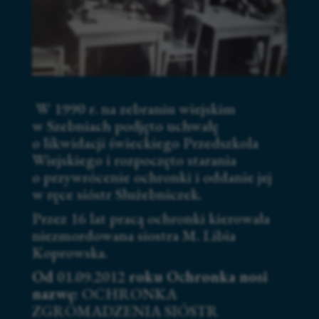
W 1990 r. na zebraniu wiejskim
w Szebniach podjęto uchwałę
o likwidacji świeckiego Przedszkola
Wiejskiego i rozpoczęto starania
o przywrócenie ochronki i oddanie jej
w ręce sióstr Służebniczek.
Przez 16 lat pracą ochronki kierowała
niezmordowana siostra M. Libia
Koprowska.
Od
01.09.2012
roku Ochronka nosi
nazwę:
OCHRONKA
ZGROMADZENIA SIÓSTR