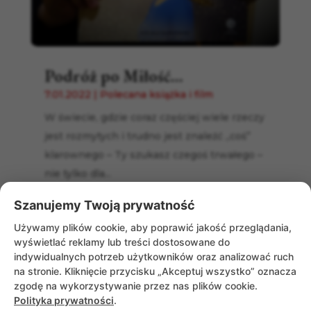
Podróż po Miłość…
7.01.2022
|
Polecana książka i film
W świecie, gdzie coraz częściej wiele rzeczy
jest rozmytych i trudno jest znaleźć „coś”
klarownego – Ty szukasz czegoś trwałego –
nie tylko dla...
Szanujemy Twoją prywatność
Używamy plików cookie, aby poprawić jakość przeglądania,
wyświetlać reklamy lub treści dostosowane do
indywidualnych potrzeb użytkowników oraz analizować ruch
na stronie. Kliknięcie przycisku „Akceptuj wszystko” oznacza
zgodę na wykorzystywanie przez nas plików cookie.
Polityka prywatności
.