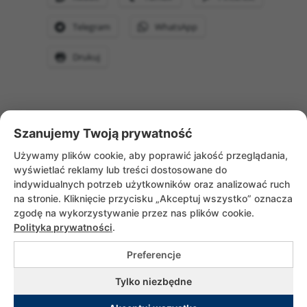
Telegram
WhatsApp
Drukuj
Szanujemy Twoją prywatność
WRÓĆ DO AKTUALNOŚCI
Używamy plików cookie, aby poprawić jakość przeglądania,
wyświetlać reklamy lub treści dostosowane do
indywidualnych potrzeb użytkowników oraz analizować ruch
na stronie. Kliknięcie przycisku „Akceptuj wszystko” oznacza
zgodę na wykorzystywanie przez nas plików cookie.
Polityka prywatności
.
Preferencje
Copyrights © 2026 Służebniczki Dębickie |
Tylko niezbędne
All rights reserved. Utrzymanie i wsparcie