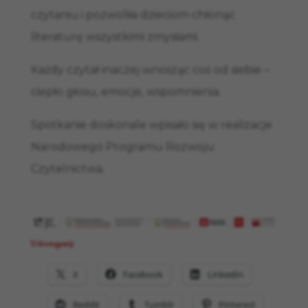
czytaniu i pozwoliła dzieciom chłonąć
literaturę wszystkimi zmysłami.
Każdy czytał inaczej wnosząc coś od siebie –
ciepło głosu, emocje, wspomnienia.
Spotkanie doskonale wpisało się w realizacje
Narodowego Programu Rozwoju
Czytelnictwa.
Udostępnij:
X
Facebook
LinkedIn
Reddit
Tumblr
Pinterest