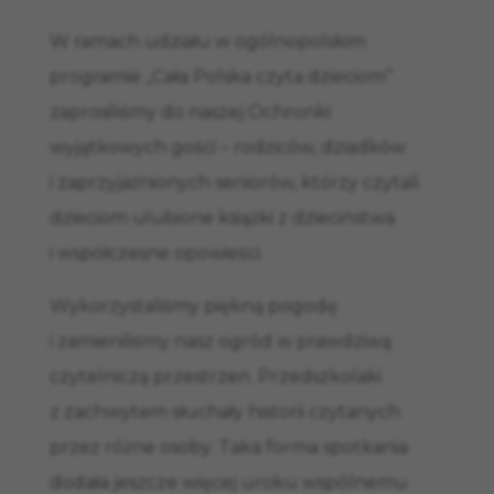
W ramach udziału w ogólnopolskim
programie „Cała Polska czyta dzieciom”
zaprosiliśmy do naszej Ochronki
wyjątkowych gości – rodziców, dziadków
i zaprzyjaźnionych seniorów, którzy czytali
dzieciom ulubione książki z dzieciństwa
i współczesne opowieści.
Wykorzystaliśmy piękną pogodę
i zamieniliśmy nasz ogród w prawdziwą
czytelniczą przestrzeń. Przedszkolaki
z zachwytem słuchały historii czytanych
przez różne osoby. Taka forma spotkania
dodała jeszcze więcej uroku wspólnemu