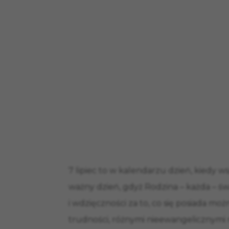
7 lipiec to w kalendarzu dzień, kiedy
ważny dzień, gdyż Rodzina – każda – świ
i wdzięczności za to, co się posiada mo
trudności, różnymi nieewangelicznymi m