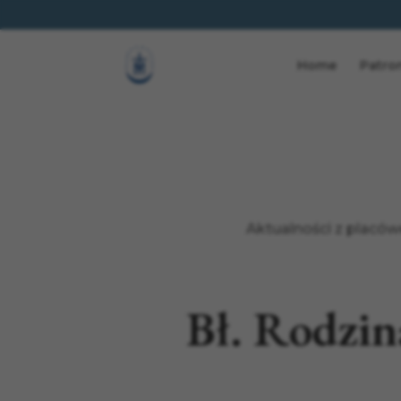
Home
Patro
Aktualności z placó
Bł. Rodzi