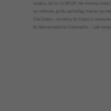
światu, że to, co BOŻE nie można znisz
że relikwie, grób, sarkofag mamy na mi
Dla Dzieci – prosimy bł. Dzieci o wstawi
bł. Nienarodzone Dzieciątko… I jak świę