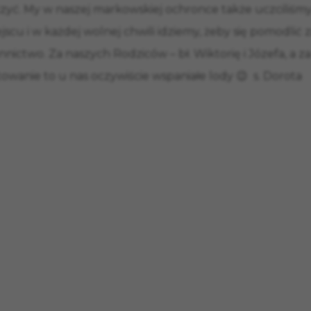
czyć. My w naszej markowskiej ochronce także uczciliśmy
ejscu i w każdej wolnej chwili idziemy, żeby się pomodli
ennictwo. Za naszych Rodziców – bł. Wiktorię i Józefa, a 
towanie to u nas oczywiście wspaniałe lody 😉 s. Dorota