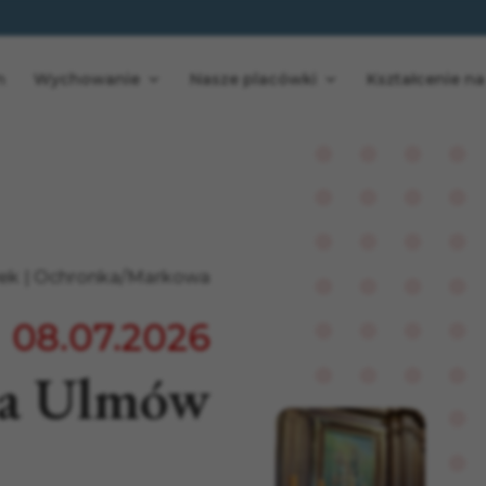
n
Wychowanie
Nasze placówki
Kształcenie na
wek
|
Ochronka/Markowa
08.07.2026
na Ulmów