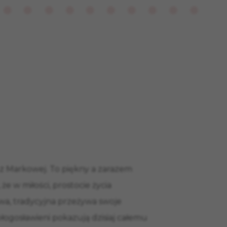
 z Markowej. To piękny a zarazem
e w miłości, prostocie życia
ziwa, tradycyjna przeżywa swoje
łogosławieni pokazują dzisiaj całemu