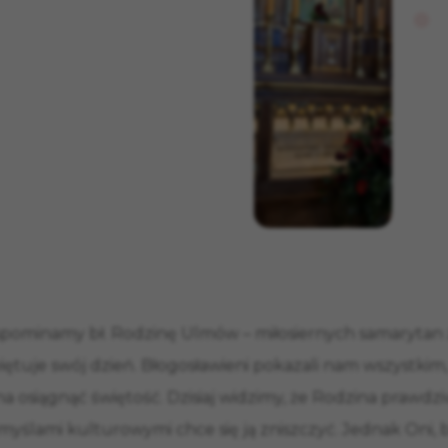
 wspominamy bł. Rodzinę Ulmów – miłosiernych samarytan
ętuje swój dzień. Błogosławieni pokazali nam wszystkim, ż
żna osiągnąć świętość. Dzisiaj widzimy, że Rodzina prawd
yślami kulturowymi chce się ją zniszczyć. Jednak Oni, b