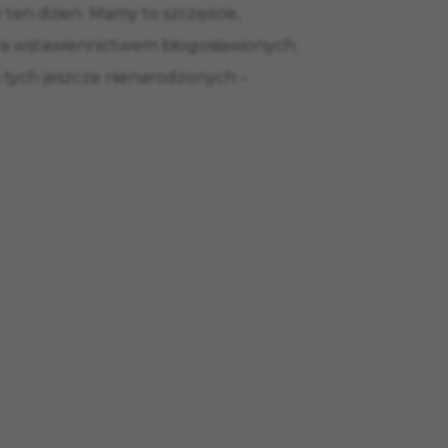
 ten dzień. Mamy to szczęście,
ć za wstawiennictwem błogosławionych.
za tych jeszcze nienarodzonych –