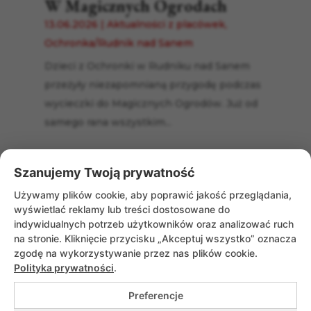
W Magicznych Ogrodach
13.06.2026
|
Aktualności z placówek
,
Ochronka/Rudnik nad Sanem
Dzieci z Ochronki w Rudniku nad Sanem
przeżyły niezapomnianą przygodę podczas
wycieczki do Magicznych Ogrodów. Już od
samego rana wszystkim...
Szanujemy Twoją prywatność
« Starsze wpisy
Używamy plików cookie, aby poprawić jakość przeglądania,
wyświetlać reklamy lub treści dostosowane do
indywidualnych potrzeb użytkowników oraz analizować ruch
na stronie. Kliknięcie przycisku „Akceptuj wszystko” oznacza
zgodę na wykorzystywanie przez nas plików cookie.
Polityka prywatności
.
Preferencje