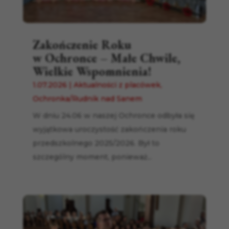
Zakończenie Roku
w Ochronce – Małe Chwile,
Wielkie Wspomnienia!
1.07.2026
|
Aktualności z placówek
,
Ochronka/Rudnik nad Sanem
W dniu 24.06 w naszej Ochronce odbyła się
wyjątkowa uroczystość zakończenia roku
przedszkolnego 2025/2026. Był to
szczególny moment, ponieważ...