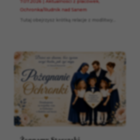
7.07.2026
|
Aktualności z placówek
,
Ochronka/Rudnik nad Sanem
Tutaj obejrzysz krótką relacje z modlitwy...
Żegnamy Starszaki