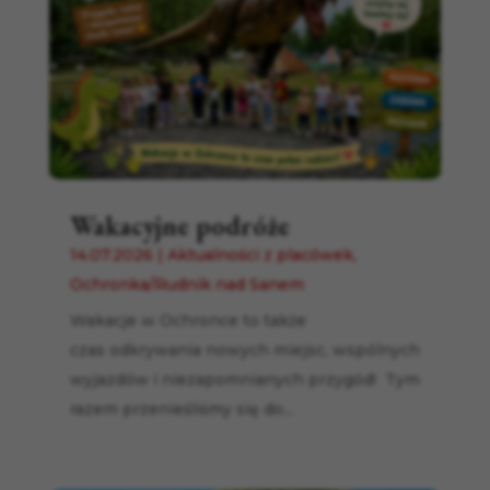
Wakacyjne podróże
14.07.2026
|
Aktualności z placówek
,
Ochronka/Rudnik nad Sanem
Wakacje w Ochronce to także
czas odkrywania nowych miejsc, wspólnych
wyjazdów i niezapomnianych przygód! Tym
razem przenieśliśmy się do...