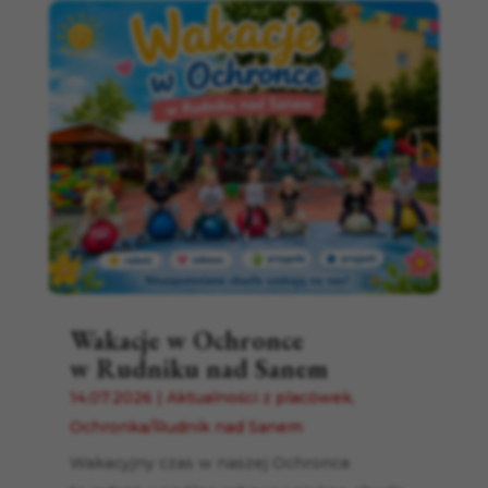
Wakacje w Ochronce
w Rudniku nad Sanem
14.07.2026
|
Aktualności z placówek
,
Ochronka/Rudnik nad Sanem
Wakacyjny czas w naszej Ochronce