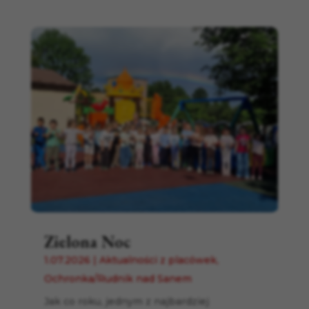
Zielona Noc
1.07.2026
|
Aktualności z placówek
,
Ochronka/Rudnik nad Sanem
Jak co roku, jednym z najbardziej