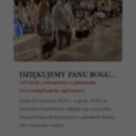
DZIĘKUJEMY PANU BOGU…
1.07.2026
|
Aktualności z placówek
,
Ochronka/Rudnik nad Sanem
Dnia 23 czerwca 2026 r. o godz. 18.00 w
Kościele Parafialnym odbyła się uroczysta
Msza Święta dziękczynna z udziałem dzieci,
ich rodziców, rodzin,...