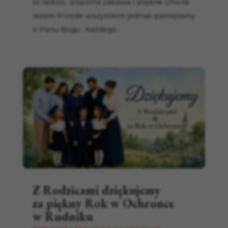
to radość, wspólna zabawa i piękne chwile
razem Przede wszystkim jednak pamiętamy
o Panu Bogu . Każdego...
Z Rodzicami dziękujemy
za piękny Rok w Ochronce
w Rudniku