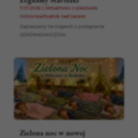
7.07.2026
|
Aktualności z placówek
,
Ochronka/Rudnik nad Sanem
Zapraszamy na migawki z pożegnania
ZERÓWKOWICZÓW..
Zielona noc w nowej