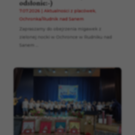
odsłonie:-)
7.07.2026
|
Aktualności z placówek
,
Ochronka/Rudnik nad Sanem
Zapraszamy do obejrzenia migawek z
zielonej nocki w Ochronce w Rudniku nad
Sanem ...