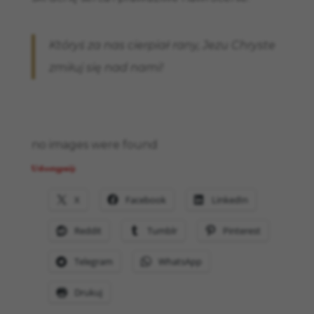
Któryś za nas cierpiał rany, Jezu Chryste
zmiłuj się nad nami!
no images were found
Udostępnij:
X
Facebook
LinkedIn
Reddit
Tumblr
Pinterest
Telegram
WhatsApp
Drukuj