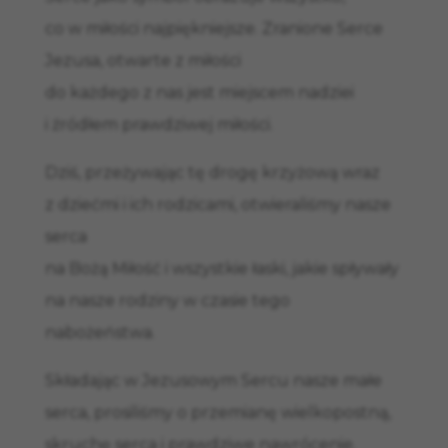
co w miłości najpiękniejsze. Zranione Serce
Jezusa, otwarte z miłości
do każdego z nas jest miejscem nadziei
i źródłem prawdziwej miłości.
Dziś, przeżywając tę drogę krzyżową wraz
z dziećmi i ich rodzicami, otwieraliśmy nasze
serca
na Bożą Miłość i wszystkie łaski, jakie spływały
na nasze rodziny w czasie tego
nabożeństwa.
Składając w Jezusowym Sercu nasze małe
serca, prosiliśmy o przemianę wielkopostną,
skruchę serca i prawdziwe nawrócenie.