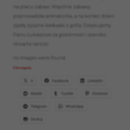
na placu zabaw. Wspólne zabawy
poprowadziła animatorka, a na koniec dzieci
zjadły pyszne kiełbaski z grilla. Dziękujemy
Panu Łukaszowi za gościnność i szeroko
otwarte ranczo.
no images were found
Udostępnij:
X
Facebook
LinkedIn
Reddit
Tumblr
Pinterest
Telegram
WhatsApp
Drukuj