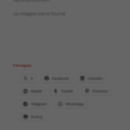
no images were found
Udostępnij:
X
Facebook
LinkedIn
Reddit
Tumblr
Pinterest
Telegram
WhatsApp
Drukuj