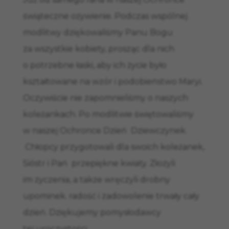
świąteczne ożywienie. Podczas wspólnej
modlitwy dziękowaliśmy Panu Bogu
za wszystkie kobiety, prosząc dla nich
o potrzebne łaski, aby ich życie było
kształtowane na wzór i podobieństwo Maryi.
Oczywiście nie zapomnieliśmy o naszych
koleżankach. Po modlitwie świętowaliśmy
w naszej Ochronce Dzień Dziewczynek.
Chłopcy przygotowali dla swoich koleżanek,
Sióstr i Pań przepiękne kwiaty. Złożyli
im życzenia, a także wręczyli drobny
upominek. radość i zadowolenie trwały cały
dzień. Dziękujemy pomysłodawcy
tej uroczystości.