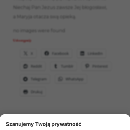
Niechaj Pan Jezus zawsze Jej błogosławi,
a Maryja otacza swą opieką.
no images were found
Udostępnij:
X
Facebook
LinkedIn
Reddit
Tumblr
Pinterest
Telegram
WhatsApp
Drukuj
Szanujemy Twoją prywatność