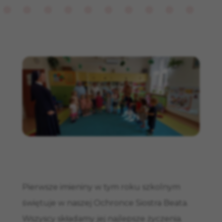
Pierwsze imieniny w tym roku szkolnym
świętuje w naszej Ochronce Siostra Beata.
Wszyscy składamy jej najlepsze życzenia.