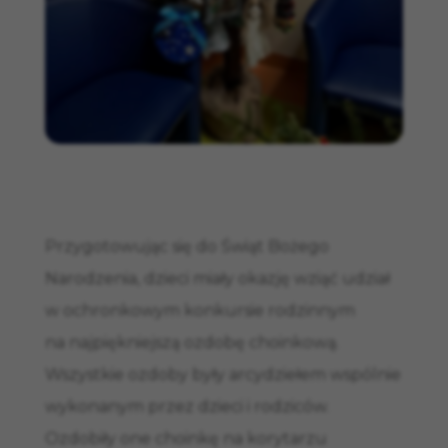
Przygotowując się do Świąt Bożego
Narodzenia, dzieci miały okazję wziąć udział
w ochronkowym konkursie rodzinnym
na najpiękniejszą ozdobę choinkową.
Wszystkie ozdoby były arcydziełem wspólnie
wykonanym przez dzieci i rodziców.
Ozdobiły one choinkę na korytarzu