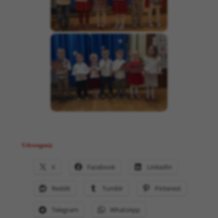
Udostępnij:
X
Facebook
LinkedIn
Reddit
Tumblr
Pinterest
Telegram
WhatsApp