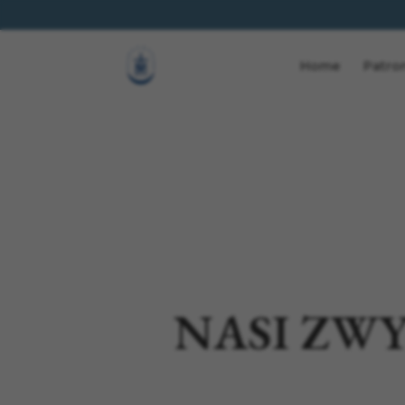
Home
Patro
NASI ZW