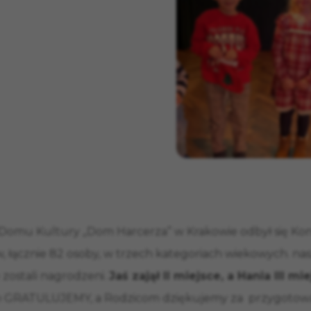
Domu Kultury „Dom Harcerza” w Krakowie odbył się Konk
łów, łącznie 82 osoby, w trzech kategoriach wiekowych.
e zostali nagrodzeni.
Jaś zajął II miejsce, a Hania III mi
m GRATULUJEMY, a Rodzicom dziękujemy za przygotowa