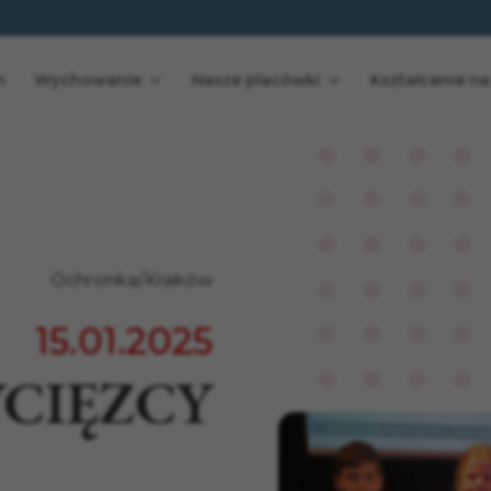
n
Wychowanie
Nasze placówki
Kształcenie na
Ochronka/Kraków
15.01.2025
YCIĘZCY