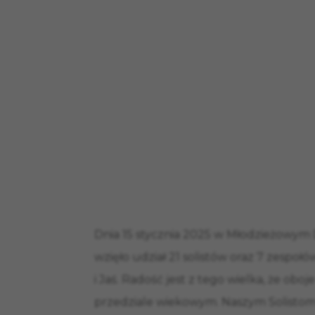
Dnia 15 stycznia 2025 w Młodzieżowym 
wzięło udział 21 solistów oraz 7 zespo
i Jaś. Radość jest z tego wielka, że oboj
przedziale wiekowym. Naszym Solisto