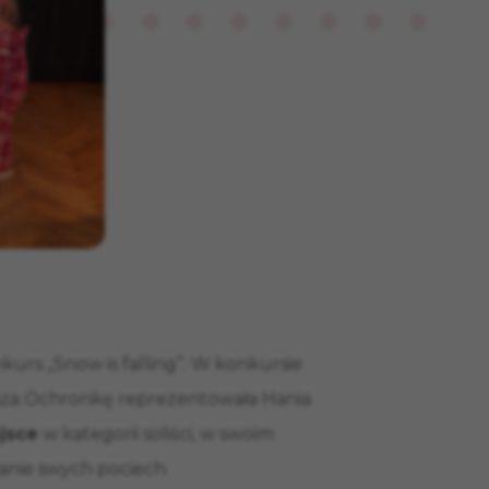
urs „Snow is falling”. W konkursie
 nasza Ochronkę reprezentowała Hania
ejsce
w kategorii soliści, w swoim
nie swych pociech.