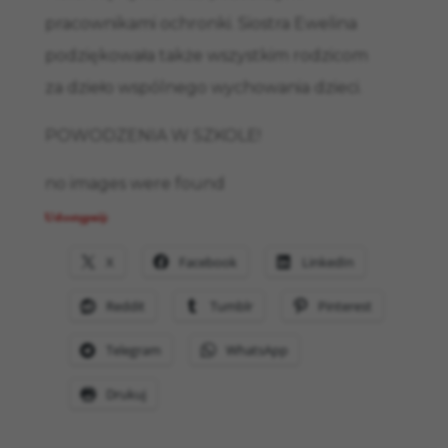
pracownikami ochronki. Siostra Ewelina
podziękowała także wszystkim rodzicom
za dzieło wspólnego wychowania dzieci.
POWODZENIA W SZKOLE!
no images were found
Udostępnij:
X
Facebook
LinkedIn
Reddit
Tumblr
Pinterest
Telegram
WhatsApp
Drukuj