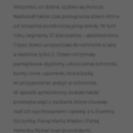
Wszystko, co dobre, szybko się kończy.
Nadszedł także czas pożegnania dzieci, które
od września przekroczą próg szkoły. W tym
roku żegnamy 21 starszaków – absolwentów.
Część dzieci uczęszczała do ochronki 4 lata,
a niektóre tylko 2. Dzieci otrzymały
pamiątkowe dyplomy ukończenia ochronki,
birety i inne upominki, które będą
im przypominać pobyt w ochronce.
W sposób symboliczny została także
przecięta więź z osobami, które czuwały
nad ich wychowaniem i opieką: z s. Eweliną
Szczyrbą, Panią Martą Waśko i Panią
Helenką Nykiel oraz pozostałymi