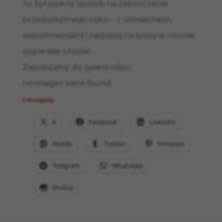
To był piękny sposób na zakończenie
przedszkolnego roku – z uśmiechem,
wspomnieniami i nadzieją na kolejne równie
wspaniałe chwile!
Zapraszamy do galerii zdjęć.
no images were found
Udostępnij:
X
Facebook
LinkedIn
Reddit
Tumblr
Pinterest
Telegram
WhatsApp
Drukuj