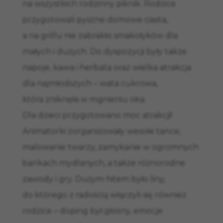
na wszystkich rodzinny piknik. Rodzice
przygotowali pyszne domowe ciasta,
a na grillu nie zabrakło smakołyków dla
małych i dużych. Do dyspozycji były także
napoje, kawa i herbata oraz wielka atrakcja
dla najmłodszych – wata cukrowa,
która zniknęła w mgnieniu oka.
Dla dzieci przygotowano moc atrakcji!
Animatorki zorganizowały wesołe tańce,
malowanie twarzy, zamykanie w ogromnych
bańkach mydlanych, a także różnorodne
zawody i gry. Dużym hitem było liny,
do którego z radością włączyli się również
rodzice – doping był głośny, emocje