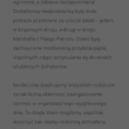
ogromne, a zabawa niezapomniana!
Dodatkową niespodzianką były dwie
postacie przebrane za urocze pieski – jeden
w brązowym stroju, a drugi w stroju
Marshalla z Psiego Patrolu. Dzieci były
zachwycone możliwością przybicia piątki,
wspólnych zdjęć i przytulania się do swoich
ulubionych bohaterów.
Serdecznie dziękujemy wszystkim rodzicom
za tak liczną obecność, zaangażowanie
i pomoc w organizacji tego wyjątkowego
dnia. To dzięki Wam mogliśmy wspólnie
stworzyć tak ciepłą i rodzinną atmosferę.