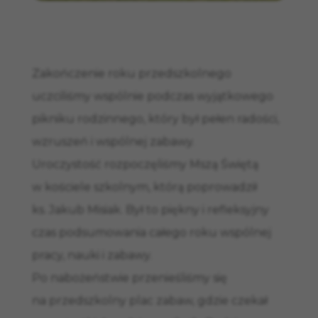
Zakończenie roku przedszkolnego
uczciliśmy wspólnie podczas wyjątkowego
pikniku rodzinnego, który był pełen radości,
wzruszeń i wspólnej zabawy.
Uroczystość rozpoczęliśmy Mszą Świętą
w kościele szkolnym, którą poprowadził
ks. Jakub Misiak. Był to piękny i refleksyjny
czas podsumowania całego roku wspólnej
pracy, nauki i zabawy.
Po nabożeństwie przenieśliśmy się
na przedszkolny plac zabaw, gdzie czekał