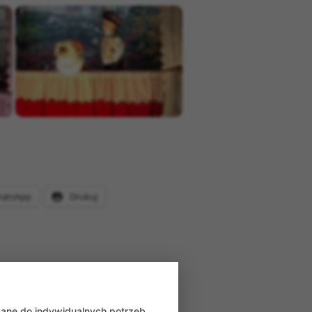
atsApp
Drukuj
wane do indywidualnych potrzeb