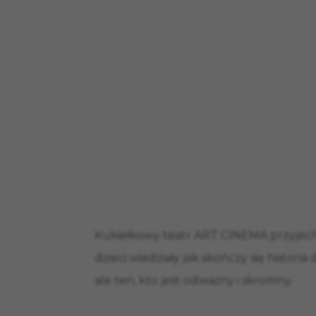
Kukiełkowy teatr ART CINEMA przyjech
dzieci wiedziały jak skończy się historia
ale ten, kto jest odważny i skromny.