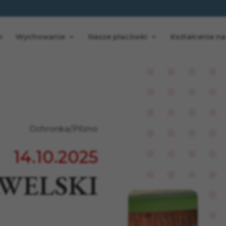
n
Wychowanie
Nasze placówki
Kształcenie na
Ochronka/Pilzno
14.10.2025
WELSKI