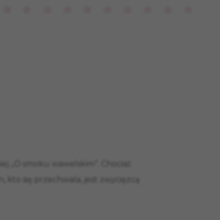
iej „O smoku wawelskim”. Chociaż
en, kto się przechwala, jest zwycięzcą