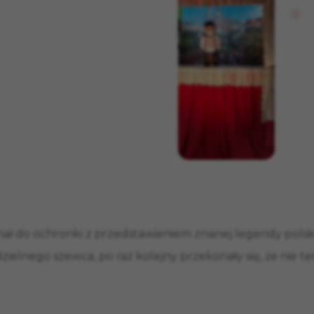
ał do ochronki z przedstawieniem znanej legendy polsk
 dzielnego szewca, po raz kolejny przekonały się, że nie t