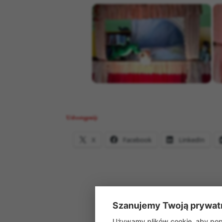
Udostępnij:
X
Facebook
LinkedIn
Szanujemy Twoją prywat
Używamy plików cookie, aby popr