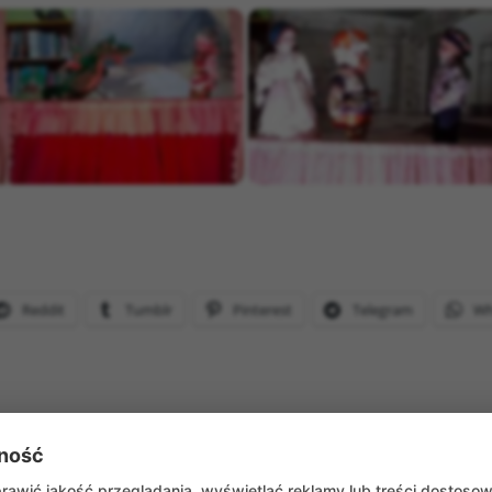
Reddit
Tumblr
Pinterest
Telegram
Wh
ność
WRÓĆ DO AKTUALNOŚCI
awić jakość przeglądania, wyświetlać reklamy lub treści dostoso