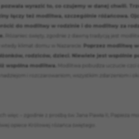
 pozwala wyrazić to, co czujemy w danej chwili. T
ziny łączy też modlitwa, szczególnie różańcowa. Oj
rócić do modlitwy w rodzinie i do modlitwy za rodzi
e.
Różaniec święty, zgodnie z dawną tradycją jest modlitw
a wtedy klimat domu w Nazarecie.
Poprzez modlitwę w
ałżonków, rodziców, dzieci. Niewiele jest wspólnie
iż wspólna modlitwa.
Modlitwa pobudza uczucie czci
, nadziejom i rozczarowaniom, wszystkim zdarzeniom i 
więc – zgodnie z prośbą św. Jana Pawła II, Papieża mo
liwej opiece Królowej różańca świętego.