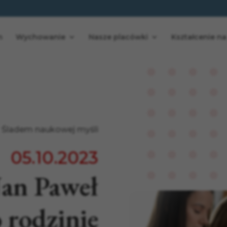
n
Wychowanie
Nasze placówki
Kształcenie na
Śladem naukowej myśli
05.10.2023
Jan Paweł
o rodzinie