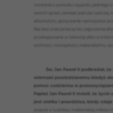
rozstania z powodu wyjazdu jednego z 
swoich spraw, zamiast patrzeć szerzej, n
alkoholizm, spożywanie narkotyków prz
Nie bez znaczenia są też zagrożenia dla
przekazywane w telewizji albo w interne
wolności, rozwiązłości, materializmu, ż
Św. Jan Paweł II podkreślał, ż
wierność powiedzianemu kiedyś słow
pomoc codzienna w przezwyciężaniu
Papież Jan Paweł II mówił, że życie
jest wielka i prawdziwa, kiedy zdaj
pojęcie o ludzkiej i małżeńskiej miłości