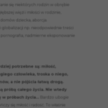
nie się niektórych rodzin w obrębie
ębszej więzi i miłości w rodzinie,
 domów dziecka, aborcja.
 globalizacji np. nieodpowiednie treści
ry, pornografia, nadmierne eksponowanie
dziej potrzebne są: miłość,
iego człowieka, troska o niego,
w, a nie pójścia łatwą drogą.
ną próbą całego życia. Nie wtedy
ię w próbach życia…
Bardzo ubogie
ńczy się miłość i radość. To właśnie