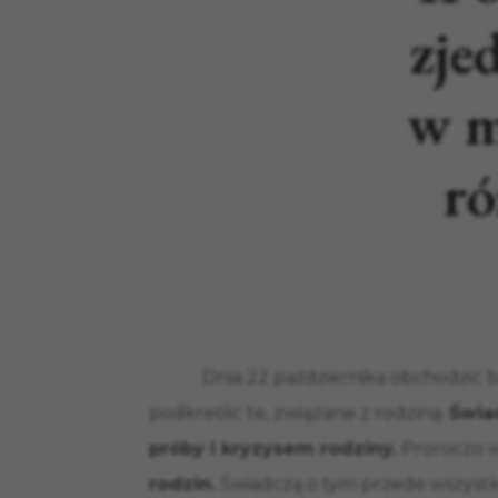
zje
w m
r
Dnia 22 października obchodzić b
podkreślić te, związane z rodziną.
Świa
próby i kryzysem rodziny.
Proroczo w
rodzin.
Świadczą o tym przede wszystki