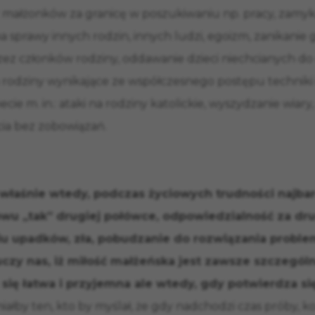
małżonków za granicę w poszukiwaniu np. pracy, zamyka
a sprawy innych rodzin, innych ludzi, egoizm, zanikanie gł
ez członków rodziny, oddawanie dzieci niechcianych do
 rodziny wynikające ze współczesnego postępu techniki i
cie m. in.: ataki na rodziny katolickie, wyszydzanie wia
ycia bez zobowiązań.
e właśnie wtedy, podczas życiowych trudności najbar
u „tak” drugiej połówce, odpowiedzialność za drug
 upadków, zła, pobudzanie do rozwiązania problemó
 uczy nas, iż miłość małżeńska jest zawsze szczegól
e się łatwa i przyjemna ale wtedy, gdy potwierdza s
 miałby ten, kto by myślał, że gdy nadchodzi czas próby, ko