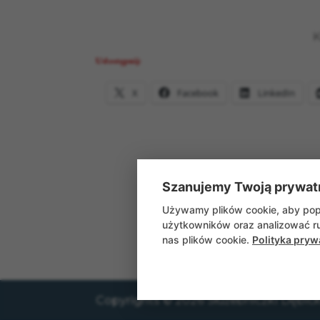
Ks. dr hab. Irene
Udostępnij:
X
Facebook
LinkedIn
Szanujemy Twoją prywat
Używamy plików cookie, aby popr
użytkowników oraz analizować ru
nas plików cookie.
Polityka pryw
Copyrights © 2026 Służebniczki Dębicki