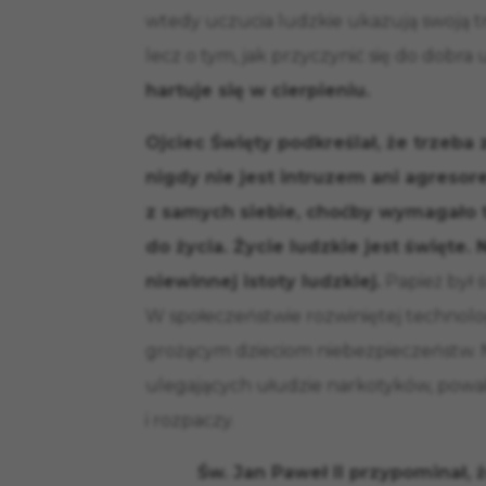
wtedy uczucia ludzkie ukazują swoją trw
lecz o tym, jak przyczynić się do dobra 
hartuje się w cierpieniu.
Ojciec Święty podkreślał, że trzeba
nigdy nie jest intruzem ani agresor
z samych siebie, choćby wymagało 
do życia. Życie ludzkie jest święte
niewinnej istoty ludzkiej.
Papież był ś
W społeczeństwie rozwiniętej technolog
grożącym dzieciom niebezpieczeństw. 
ulegających ułudzie narkotyków, po
i rozpaczy.
Św. Jan Paweł II przypominał,