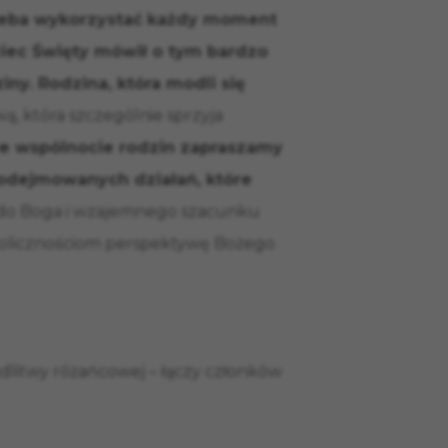
rzeba wykorzystać każdy moment
ciec Święty mówił o tym bardzo
ny. Rodzina, która modli się
ą, która szczególnie sprzyja
e wspólnocie rodzin zapraszamy
 podejmowanych działań, które
 do Boga i wzajemnego szacunku
okolicznościom perspektywę Bożego
dlitwy różańcowej – łączy członków