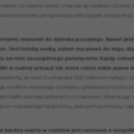
ałość, to właśnie wtedy umacnia się oddanie i czułość, b
ukochanej osoby, jej największą radością jest szczęście t
 zmienić stosunek do dziecka poczętego. Nawet jeśli
em. Jest ludzką osobą, zatem ma prawo do tego, aby
to od nich szczególnego poświęcenia. Każdy człow
. Nikt w żadnej sytuacji nie może rościć sobie praw
wiadomy, że coraz trudniej jest dziś rodzicom nadążyć za
ii, środków masowego przekazu i globalizacji rodzice p
Nierzadko doznają bolesnych rozczarowań, obserwując 
wabom rozpasanego hedonizmu, pokusom przemocy, naj
 że bardzo ważna w rodzinie jest rozmowa o wszyst