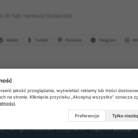
usz Stolarczyk
Reddit
Tumblr
Pinterest
Telegram
Wh
ność
WRÓĆ DO AKTUALNOŚCI
awić jakość przeglądania, wyświetlać reklamy lub treści dostoso
ch na stronie. Kliknięcie przycisku „Akceptuj wszystko” oznacza 
atności
.
Preferencje
Tylko niezb
e | All rights reserved. Utrzymanie i wsparcie
adito.pl
|