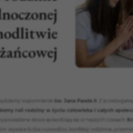
dnoczonej
odlitwie
óżańcowej
ędziemy wspomnienie
św. Jana Pawła II
. Z przebogate
domy roli rodziny w życiu człowieka i całych społe
ypowiadane słowa sprawdzają się w naszych czasach.
Kr
m: wysoka liczba rozwodów, konflikty rodzinne, przemoc 