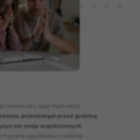
go rezerwuaru Jego myśli warto
czeństw, przestrzegał przed godziną
yzys nie omija współczesnych
fizyczna i psychiczna w rodzinie,