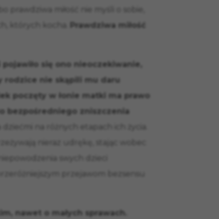
o prawdziwa miłość nie myśli o sobie,
ych, których kocha.
Prawdziwa miłość
 pojawiło się ono nieoczekiwanie,
 rodzice nie skąpili mu daru
iek poczęty w łonie matki ma prawo
a do bezpośredniego zniszczenia
 dziećmi na różnych etapach ich życia.
rzeżywają nieraz udrękę, stając wobec
niepowodzenia swych dzieci
przeróżniejszym przejawom bezsensu
kim, nawet o małych sprawach.