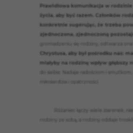
Prawidłowa komunikacja w rodzinie
życia, aby być razem. Członków rod
konkretnie sugerując, że trzeba pow
zjednoczona, zjednoczoną pozostaj
gromadzeniu się rodziny, odtwarza on
Chrystusa, aby był pośrodku nas: m
miałyby na rodzinę wpływ głębszy n
do siebie. Nadaje radościom i smutkom
miłosierdzia i opatrzności.
Różaniec łączy wiele ziarenek, niech 
rodziny ze sobą, a rodziny oddaje trosk