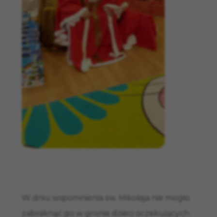
W dniu wspomnienia św. Mikołaja nie mogło
zabraknąć go w gronie dzieci oczekujących