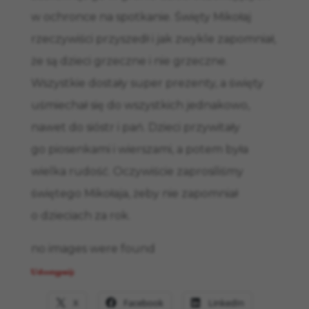
w ochronce na spotkanie. Święty Mikołaj
rzeczywiści przyszedł i jak zwykle zapomniał,
że są dzieci grzeczne i nie grzeczne.
Wszystkie dostały super prezenty, a święty
uśmiechał się do wszystkich jednakowo,
nawet do sióstr i pań. Dzieci przywitały
go piosenkami i wierszami, a potem była
wielka rudość. Oczywiście zaprosiliśmy
świętego Mikołaja, żeby nie zapomniał
o dzieciach za rok.
no images were found
Udostępnij:
X
Facebook
LinkedIn