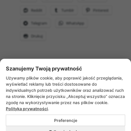
Reddit
Tumblr
Pinterest
Telegram
WhatsApp
Drukuj
Szanujemy Twoją prywatność
WRÓĆ DO AKTUALNOŚCI
Używamy plików cookie, aby poprawić jakość przeglądania,
wyświetlać reklamy lub treści dostosowane do
indywidualnych potrzeb użytkowników oraz analizować ruch
na stronie. Kliknięcie przycisku „Akceptuj wszystko” oznacza
zgodę na wykorzystywanie przez nas plików cookie.
Polityka prywatności
.
Preferencje
Copyrights © 2026 Służebniczki Dębickie |