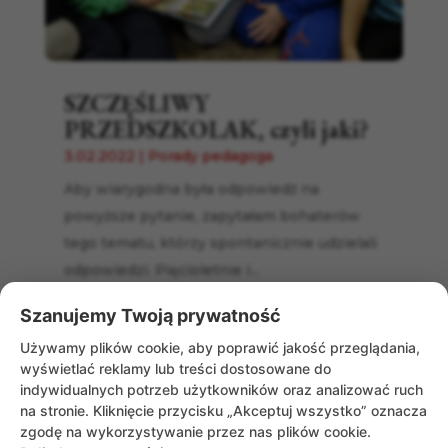
SZCZĘŚLIWY
PRZEDSZKOLAK, czyli jaki?
3.02.2022
|
Porady pedagoga
Aby wiarygodna była odpowiedź na
powyższe pytanie, zapytałam bohaterów
tego tematu, którzy spontanicznie udzielali
odpowiedzi. Pięcioletnie i...
Szanujemy Twoją prywatność
Używamy plików cookie, aby poprawić jakość przeglądania,
wyświetlać reklamy lub treści dostosowane do
indywidualnych potrzeb użytkowników oraz analizować ruch
na stronie. Kliknięcie przycisku „Akceptuj wszystko” oznacza
zgodę na wykorzystywanie przez nas plików cookie.