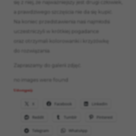
się z niej, że najważniejszy jest drugi człowiek,
a prawdziwego szczęścia nie da się kupić.
Na koniec przedstawienia nasi najmłodsi
uczestniczyli w krótkiej pogadance
oraz otrzymali kolorowanki i krzyżówkę
do rozwiązania.
Zapraszamy do galerii zdjęć.
no images were found
Udostępnij:
X
Facebook
LinkedIn
Reddit
Tumblr
Pinterest
Telegram
WhatsApp