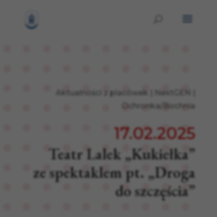
Aktualności z placówek
|
NextGEN
|
Ochronka/Bochnia
17.02.2025
Teatr Lalek „Kukiełka”
ze spektaklem pt. „Droga
do szczęścia”