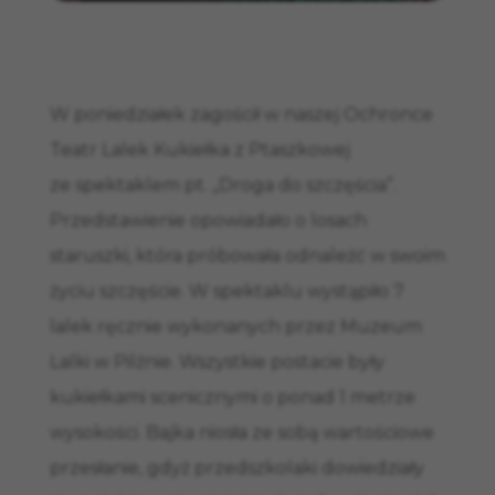
W poniedziałek zagościł w naszej Ochronce
Teatr Lalek Kukiełka z Ptaszkowej
ze spektaklem pt. „Droga do szczęścia”.
Przedstawienie opowiadało o losach
staruszki, która próbowała odnaleźć w swoim
życiu szczęście. W spektaklu wystąpiło 7
lalek ręcznie wykonanych przez Muzeum
Lalki w Pilźnie. Wszystkie postacie były
kukiełkami scenicznymi o ponad 1 metrze
wysokości. Bajka niosła ze sobą wartościowe
przesłanie, gdyż przedszkolaki dowiedziały