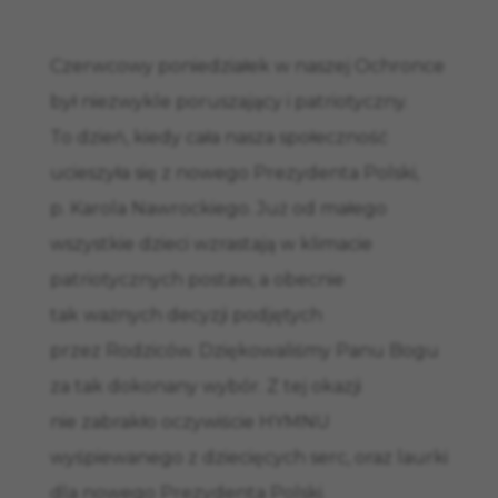
Czerwcowy poniedziałek w naszej Ochronce
był niezwykle poruszający i patriotyczny.
To dzień, kiedy cała nasza społeczność
ucieszyła się z nowego Prezydenta Polski,
p. Karola Nawrockiego. Już od małego
wszystkie dzieci wzrastają w klimacie
patriotycznych postaw, a obecnie
tak ważnych decyzji podjętych
przez Rodziców. Dziękowaliśmy Panu Bogu
za tak dokonany wybór. Z tej okazji
nie zabrakło oczywiście HYMNU
wyśpiewanego z dziecięcych serc, oraz laurki
dla nowego Prezydenta Polski.