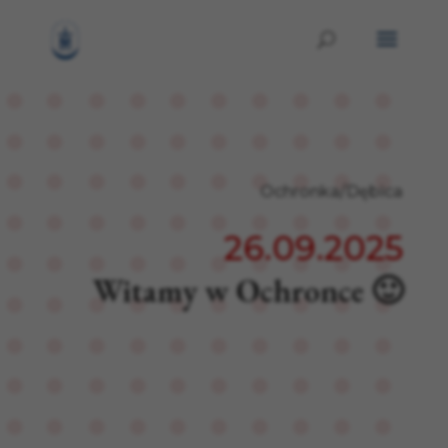
Ochronka/Dębica
26.09.2025
Witamy w Ochronce 🙂