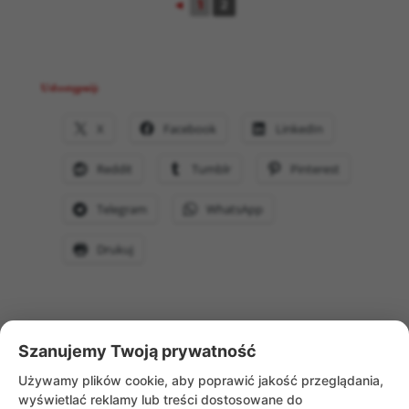
◄
1
2
Udostępnij:
X
Facebook
LinkedIn
Reddit
Tumblr
Pinterest
Telegram
WhatsApp
Drukuj
Szanujemy Twoją prywatność
WRÓĆ DO AKTUALNOŚCI
Używamy plików cookie, aby poprawić jakość przeglądania,
wyświetlać reklamy lub treści dostosowane do