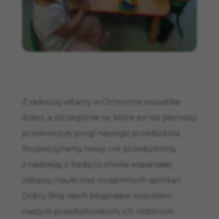
Z radością witamy w Ochronce wszystkie
dzieci, a szczególnie te, które po raz pierwszy
przekroczyły progi naszego przedszkola.
Rozpoczynamy nowy rok przedszkolny
z nadzieją, iż będą to chwile wspaniałej
zabawy, nauki oraz wzajemnych spotkań.
Dobry Bóg niech błogosławi wszystkim
naszym przedszkolakom, ich rodzinom