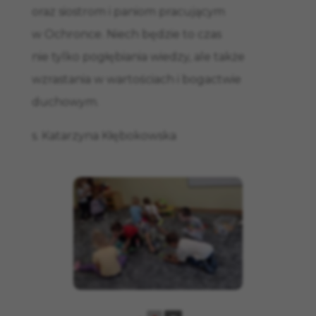
oraz siostrom i paniom pracującym
w Ochronce. Niech będzie to czas
nie tylko pogłębiania wiedzy, ale także
wzrastania w wartościach i bogactwie
duchowym.
s. Katarzyna Kłębokowska