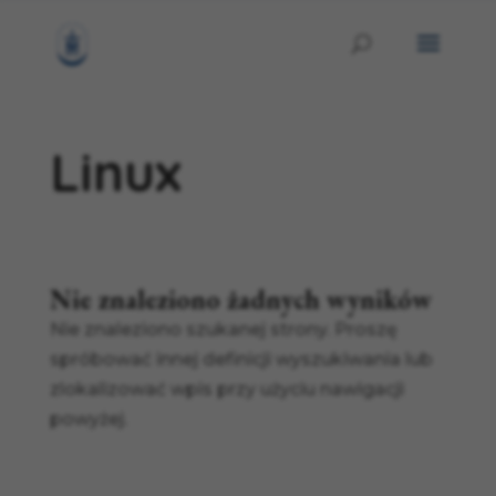
Linux
Nie znaleziono żadnych wyników
Nie znaleziono szukanej strony. Proszę
spróbować innej definicji wyszukiwania lub
zlokalizować wpis przy użyciu nawigacji
powyżej.