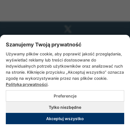
Copyrights © 2026 Służebniczki Dębickie |
Szanujemy Twoją prywatność
All rights reserved. Utrzymanie i wsparcie
Używamy plików cookie, aby poprawić jakość przeglądania,
adito.pl
|
Polityka prywatności
|
Rodo
wyświetlać reklamy lub treści dostosowane do
indywidualnych potrzeb użytkowników oraz analizować ruch
na stronie. Kliknięcie przycisku „Akceptuj wszystko” oznacza
zgodę na wykorzystywanie przez nas plików cookie.
Polityka prywatności
.
Preferencje
Tylko niezbędne
Akceptuj wszystko