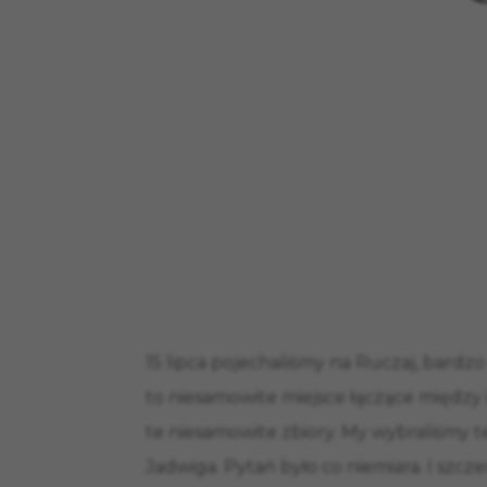
15 lipca pojechaliśmy na Ruczaj, bardz
to niesamowite miejsce łączące między
te niesamowite zbiory. My wybraliśmy 
Jadwiga. Pytań było co niemiara. I szcz