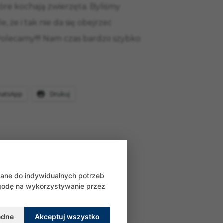
tóre kochają zwierzęta. Byliśmy
 że i tak nie da się obejrzeć
Polecamy!!!! Nam czas bardzo szybko
atsApp
Drukuj
wane do indywidualnych potrzeb
zgodę na wykorzystywanie przez
ędne
Akceptuj wszystko