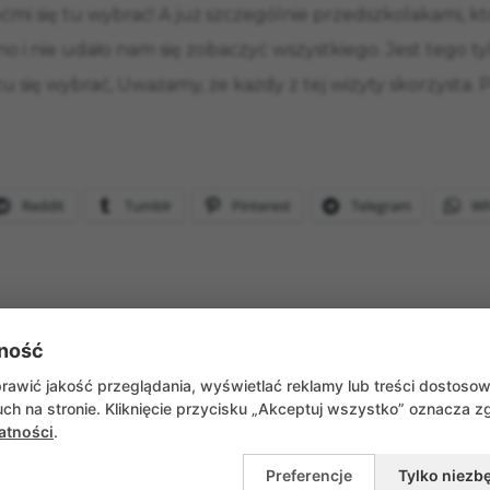
ćmi się tu wybrać! A już szczególnie przedszkolakami, k
i nie udało nam się zobaczyć wszystkiego. Jest tego tyle,
u się wybrać, Uważamy, że każdy z tej wizyty skorzysta. 
Reddit
Tumblr
Pinterest
Telegram
Wh
ność
WRÓĆ DO AKTUALNOŚCI
awić jakość przeglądania, wyświetlać reklamy lub treści dostoso
ch na stronie. Kliknięcie przycisku „Akceptuj wszystko” oznacza 
atności
.
Preferencje
Tylko niezb