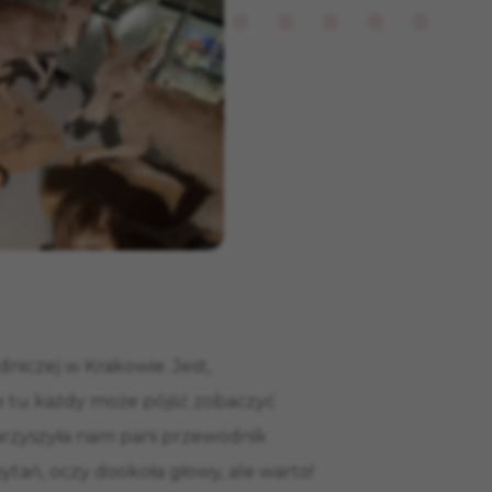
niczej w Krakowie. Jest,
ne tu każdy może pójść zobaczyć
warzyszyła nam pani przewodnik
pytań, oczy dookoła głowy, ale warto!