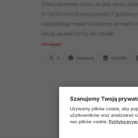
Zdecydowanie warto, że jest sens z dzie
w Centrum Edukacji prawie 2 godziny, no 
wszystkiego naraz! Uważamy, że warto t
minął, aa jeszcze by się chciało.
Udostępnij:
X
Facebook
LinkedIn
Szanujemy Twoją prywat
Używamy plików cookie, aby popr
użytkowników oraz analizować ru
nas plików cookie.
Polityka pryw