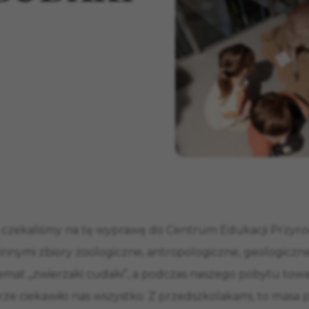
o czekaliśmy na tę wyprawę do Centrum Edukacji Przyrod
 innymi zbiory zoologiczne, antropologiczne, geologicz
temat „zwierzaki cudaki”, a podczas naszego pobytu to
erze ciekawiło nas wszystko. Z przedszkolakami, to masa 