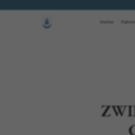
Home
Patro
ZWI