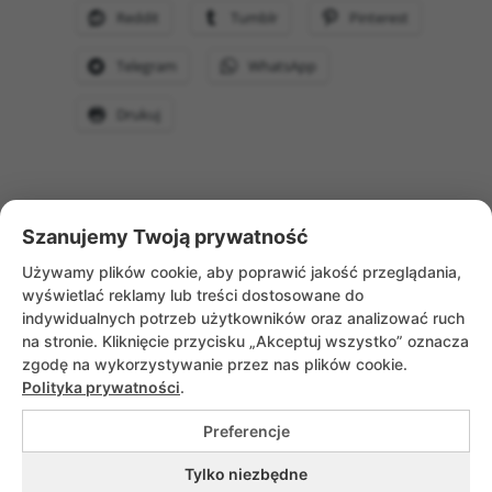
Reddit
Tumblr
Pinterest
Telegram
WhatsApp
Drukuj
Szanujemy Twoją prywatność
WRÓĆ DO AKTUALNOŚCI
Używamy plików cookie, aby poprawić jakość przeglądania,
wyświetlać reklamy lub treści dostosowane do
indywidualnych potrzeb użytkowników oraz analizować ruch
na stronie. Kliknięcie przycisku „Akceptuj wszystko” oznacza
zgodę na wykorzystywanie przez nas plików cookie.
Polityka prywatności
.
Preferencje
Copyrights © 2026 Służebniczki Dębickie |
Tylko niezbędne