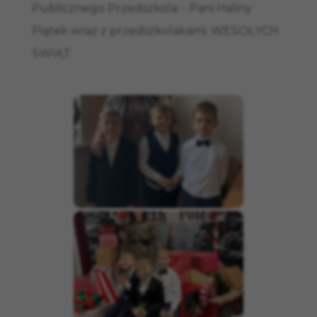
Publicznego Przedszkola – Pani Haliny
Piątek wraz z przedszkolakami. WESOŁYCH
ŚWIĄT.