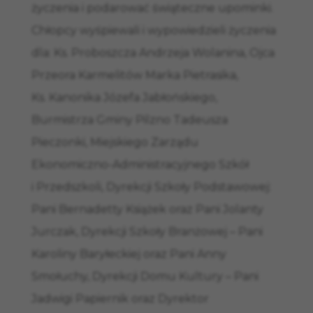
życzenia i podarować świąteczne upominki.
Chłopcy wyśpiewali i wypowiedzieli życzenia
dla: Ks. Proboszcza Andrzeja Wolanina, Ojca
Przeora Karmelitów Marka Pietrasika,
Ks. Kanonika Józefa Jabłońskiego,
Burmistrza Gminy Pilzno Tadeusza
Pieczonki, Miejskiego Zarządu
Ekonomiczno-Administracyjnego Szkół
i Przedszkoli, Dyrekcji Szkoły Podstawowej:
Pani Bernadetty Książek oraz Pani Jolanty
Jurczak, Dyrekcji Szkoły Branżowej – Pani
Karoliny Baryłeckiej oraz Pani Anny
Smołuchy, Dyrekcji Domu Kultury – Pani
Jadwigi Papiernik oraz Dyrektor