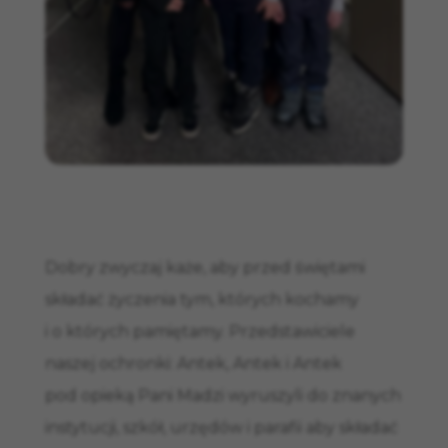
Dobry zwyczaj każe, aby przed świętami
składać życzenia tym, których kochamy
i o których pamiętamy. Przedstawiciele
naszej ochronki: Antek, Antek i Antek
pod opieką Pani Madzi wyruszyli do znanych
instytucji, szkół, urzędów i parafii aby składać