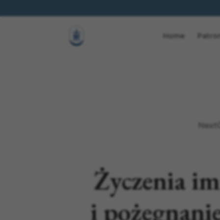
Home
Patro
Next
Życzenia i
i pożegnanie