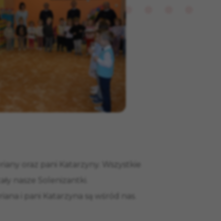
iany oraz pani Katarzyny. Wszystkie
ły nasze Solenizantki.
ana i pani Katarzyna są wśród nas.