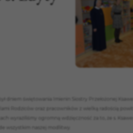
ył dniem świętowania Imienin Siostry Przełożonej Ksawer
lami Rodziców oraz pracowników z wielką radością powita
h wyraziliśmy ogromną wdzięczność za to, że s. Ksaweri
de wszystkim naszej modlitwy.