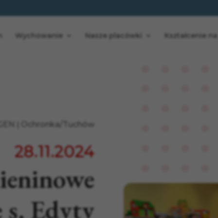
n
Wychowanie
Nasze placówki
Kształcenie na
GEN
|
Ochronka/Tuchów
28.11.2024
mieninowe
 s. Edyty