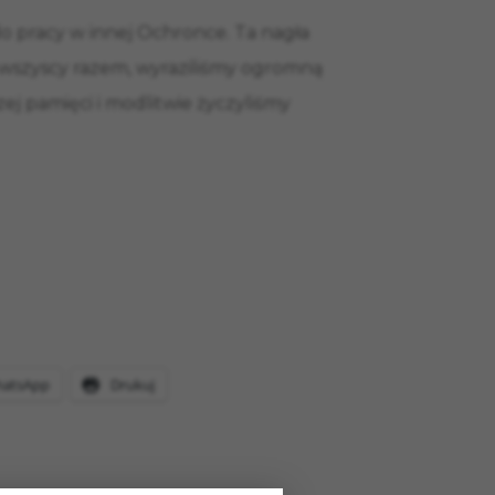
o pracy w innej Ochronce. Ta nagła
my wszyscy razem, wyraziliśmy ogromną
ej pamięci i modlitwie życzyliśmy
atsApp
Drukuj