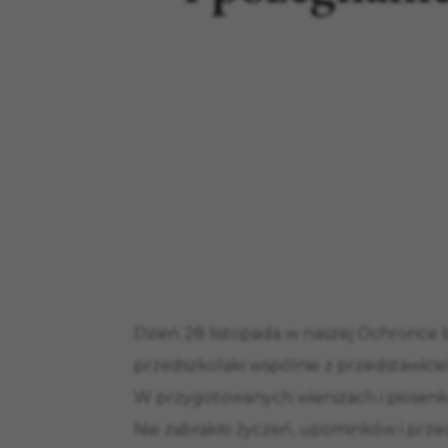
Dzień 28 listopada w naszej Ochronce b
przedszkolaki wspólnie z przedstawicie
W przygotowanych wierszach i piosenkac
Nie zabrakło życzeń, upominków i prze