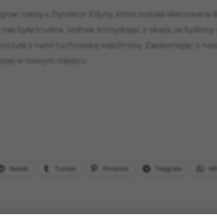
nać naszą s. Dyrektor Edytę, która została skierowana d
 nas była trudna. Jednak korzystając z okazji, że byliś
 tworzyła z nami tuchowską wspólnotę. Zapewniając o nasz
Bożej w nowym miejscu.
Reddit
Tumblr
Pinterest
Telegram
Wh