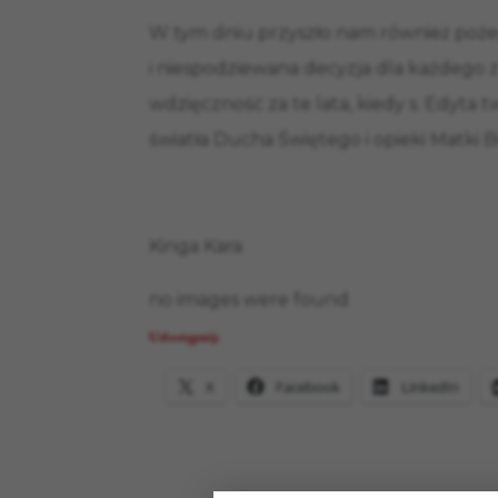
W tym dniu przyszło nam również pożeg
i niespodziewana decyzja dla każdego z
wdzięczność za te lata, kiedy s. Edyta
światła Ducha Świętego i opieki Matki 
Kinga Kara
no images were found
Udostępnij:
X
Facebook
LinkedIn