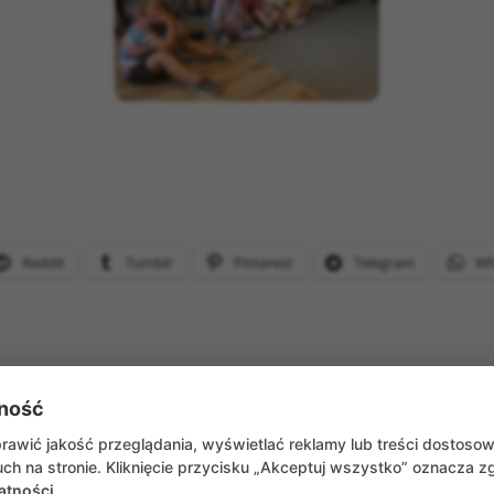
Reddit
Tumblr
Pinterest
Telegram
Wh
ność
WRÓĆ DO AKTUALNOŚCI
awić jakość przeglądania, wyświetlać reklamy lub treści dostoso
ch na stronie. Kliknięcie przycisku „Akceptuj wszystko” oznacza 
atności
.