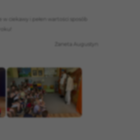
 w ciekawy i pełen wartości sposób
roku!
Żaneta Augustyn