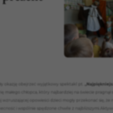
ały okazję obejrzeć wyjątkowy spektakl pt.
„Najpiękniej
ię małego chłopca, który najbardziej na świecie pragnął 
ej wzruszającej opowieści dzieci mogły przekonać się, że
becność i wspólnie spędzone chwile z najbliższymi.Aktyw