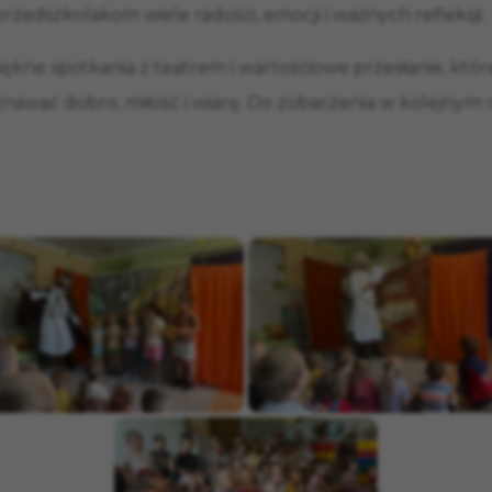
przedszkolakom wiele radości, emocji i ważnych refleksji.
kne spotkania z teatrem i wartościowe przesłanie, które
wać dobro, miłość i wiarę. Do zobaczenia w kolejnym 