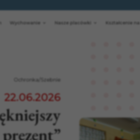
n
Wychowanie
Nasze placówki
Kształcenie na
Ochronka/Szebnie
22.06.2026
ękniejszy
prezent”