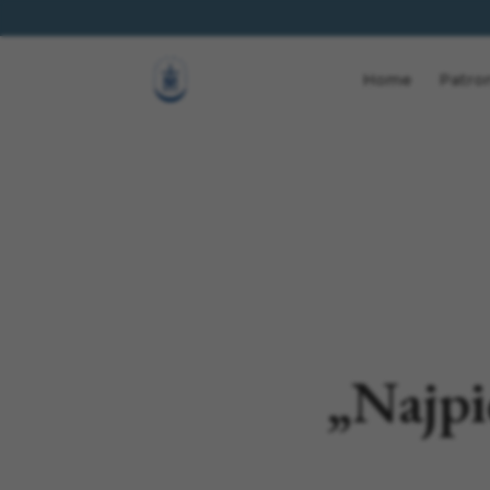
Home
Patro
„Najpi