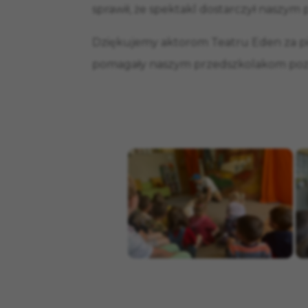
sprawił, że spektakl dostarczył naszym 
Dziękujemy aktorom Teatru Eden za pię
pomagały naszym przedszkolakom pozna