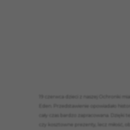
19 czerwca dzieci z naszej Ochronki mi
Eden. Przedstawienie opowiadało histor
cały czas bardzo zapracowana. Dzięki t
czy kosztowne prezenty, lecz miłość, o