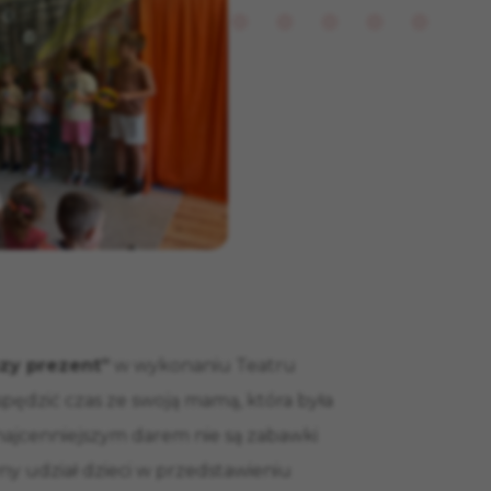
szy prezent”
w wykonaniu Teatru
spędzić czas ze swoją mamą, która była
 najcenniejszym darem nie są zabawki
ny udział dzieci w przedstawieniu