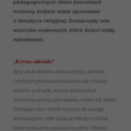
pedagogicznych, które pozostawił
możemy znaleźć wiele opowiadań
o tematyce religijnej. Dostarczały one
wzorców osobowych, które dzieci miały
naśladować.
„Równe sukienki”
Były dwie biedne dziewczątka, sierotki,
z których jedno poniewierało się między
ludźmi, a drugie, wzięte przez jakąś
zamożną panią pod opiekę, miało się lepiej.
Jednego razu rzekła ta pani do owego
dziewczątka: Miłe dziecię! Kiedy>z ciebie
taka<pobożna, posłuszna, pilna i dobra