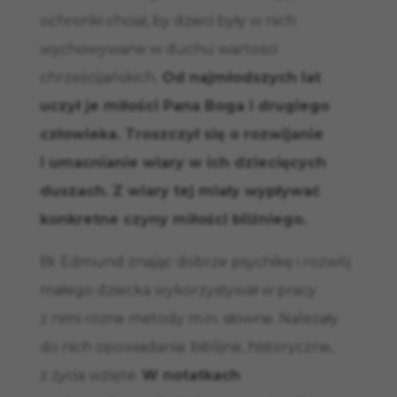
ochronki chciał, by dzieci były w nich
wychowywane w duchu wartości
chrześcijańskich.
Od najmłodszych lat
uczył je miłości Pana Boga i drugiego
człowieka. Troszczył się o rozwijanie
i umacnianie wiary w ich dziecięcych
duszach. Z wiary tej miały wypływać
konkretne czyny miłości bliźniego.
Bł. Edmund znając dobrze psychikę i rozwój
małego dziecka wykorzystywał w pracy
z nimi różne metody m.in. słowne. Należały
do nich opowiadania: biblijne, historyczne,
z życia wzięte.
W notatkach