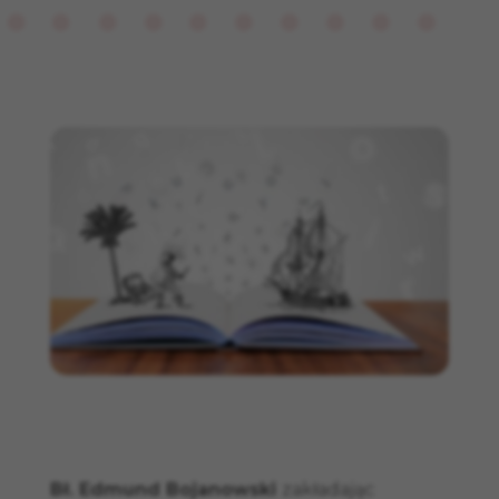
Bł. Edmund Bojanowski
zakładając