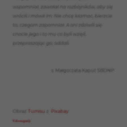
wspomniał, zawołał na rozbójników, aby się
wrócili i mówił im: Nie chcę kłamać, bierzcie
to, czegom zapomniał. A oni zdziwili się
cnocie jego i to mu co byli wzięli,
przepraszając go, oddali.
s. Małgorzata Kaput SBDNP
Obraz
Tumisu
z
Pixabay
Udostępnij: