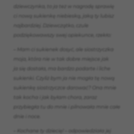
dziewczynka, to ja też w nagrodę sprawię
ci nową sukienkę niebieską, jaką ty lubisz
najbardziej. Dziewczątko, czule
podziękowawszy swej opiekunce, rzekło:
– Mam ci sukienek dosyć, ale siostrzyczka
moja, która nie w tak dobre miejsce jak
ja się dostała, ma bardzo podarte i liche
sukienki. Czyliż bym ja nie mogła tę nową
sukienkę siostrzyczce darować? Ona mnie
tak kocha i jak byłam chora, zaraz
przybiegła tu do mnie i pilnowała mnie całe
dnie i noce.
– Kochane ty dziecię! – odpowiedziała jej