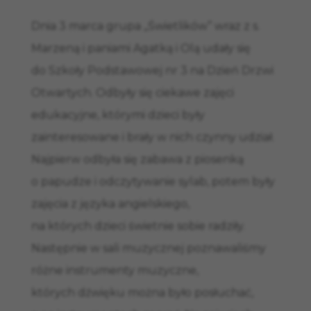
Dnia 3 marca grupa „Świetlików” wraz z s.
Marzeną i paniami Agatką i Olą udały się
do Szkoły Podstawowej nr 3 na Dzień Drzwi
Otwartych. Odbyły się ciekawe zajęci
edukacyjne, którymi dzieci były
zainteresowane i brały w nich czynny udział.
Najpierw odbyła się zabawa z piosenką
o papudze i odczytywanie sylab, potem były
zajęcia z języka angielskiego,
na których dzieci świetnie sobie radziły.
Następnie w sali muzycznej poznawaliśmy
różne instrumenty muzyczne,
których dźwięku można było posłuchać,