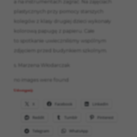
a na instrumentach zagrać. Na zajęciach
plastycznych przy pomocy starszych
kolegów z klasy drugiej dzieci wykonały
kolorową papugę z papieru. Całe
to spotkanie uwieczniliśmy wspólnym
zdjęciem przed budynkiem szkolnym.
s. Marzena Włodarczak
no images were found
Udostępnij:
X
Facebook
LinkedIn
Reddit
Tumblr
Pinterest
Telegram
WhatsApp