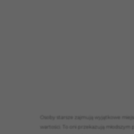
Osoby starsze zajmują wyjątkowe miejsc
wartości. To oni przekazują młodszym p