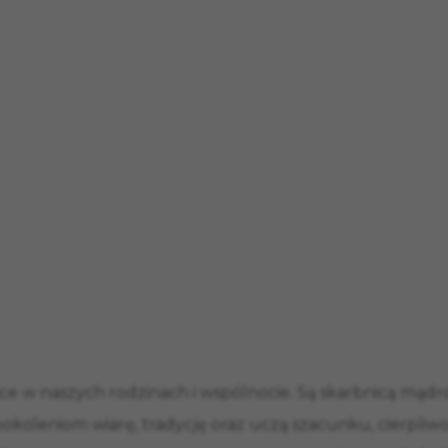
e w naszych rodzinach i wspólnocie. Są skarbnicą mądro
okoleniom wiarę, tradycję oraz uczą szacunku, cierpliwo