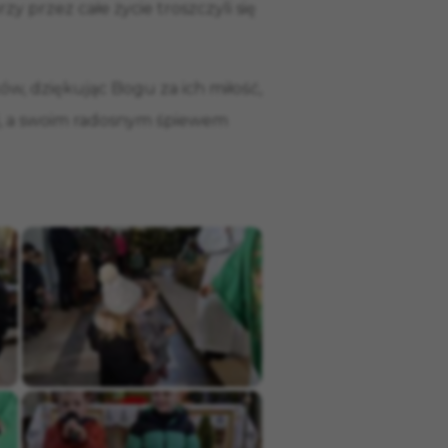
y przez całe życie troszczyli się
ków, dziękując Bogu za ich miłość,
tii, a swoim radosnym śpiewem