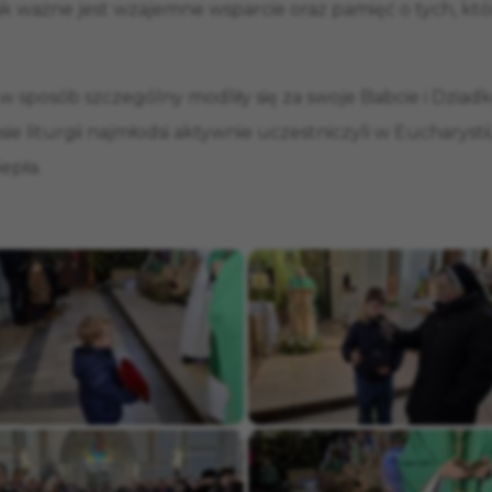
k ważne jest wzajemne wsparcie oraz pamięć o tych, którz
 w sposób szczególny modliły się za swoje Babcie i Dziad
sie liturgii najmłodsi aktywnie uczestniczyli w Eucharys
epła.