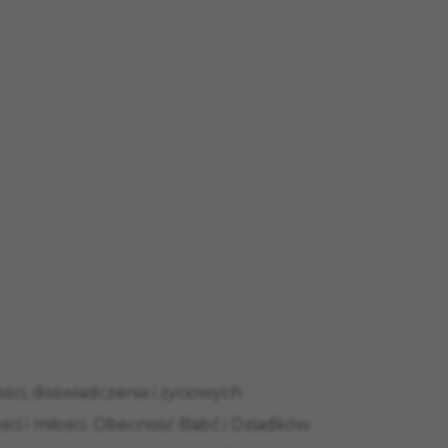
ści, doświadczenia i życiowych
ści i miłości. Obecność Babć i Dziadków