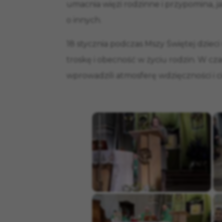
umacnia więzi rodzinne i przypomina, ja
o innych.
18 stycznia podczas Mszy Świętej dzieci
troskę i obecność w życiu rodzin. W cza
wprowadzili atmosferę wdzięczności i ci