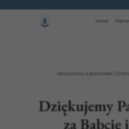
Home
Patro
Aktualności z placówek
|
Ochr
Dziękujemy P
za Babcię 