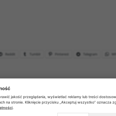
Reddit
Tumblr
Pinterest
Telegram
Wh
ność
WRÓĆ DO AKTUALNOŚCI
awić jakość przeglądania, wyświetlać reklamy lub treści dostoso
ch na stronie. Kliknięcie przycisku „Akceptuj wszystko” oznacza 
atności
.