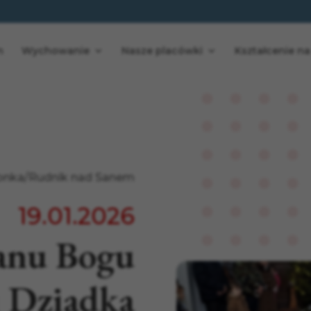
n
Wychowanie
Nasze placówki
Kształcenie na
onka/Rudnik nad Sanem
19.01.2026
anu Bogu
i Dziadka