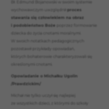
Bł. Edmund Bojanowski w swoim systemie
wychowawczym uwzględnił
proces
stawania się człowiekiem na obraz
i podobieństwo Boże
poprzez formowanie
dziecka do życia cnotami moralnymi.
W swoich notatkach pedagogicznych
pozostawił przykłady opowiadań,
których bohaterowie charakteryzowali się
określonymi cnotami.
Opowiadanie o Michałku Ugolin
/Prawdzickim/
Michał nie tylko uczył się najlepiej
ze wszystkich dzieci, z którymi do szkoły