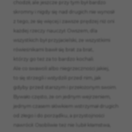
chodził, ale jeszcze przy tym był bardzo
skromny i nigdy się nad drugich nie wynosił
z tego, że się więcej i zawsze prędzej niż oni
każdej rzeczy nauczył. Owszem, dla
wszystkich był przyjacielski, ze wszystkimi
rówieśnikami bawił się brat za brat,
którzy go też za to bardzo kochali.
Ale co swawoli albo niegrzeczności jakiej,
to się strzegli i wstydzili przed nim, jak
gdyby przed starszym i przełożonym swoim.
Bywało często, że on jednym wejrzeniem,
jednym czasem słówkiem wstrzymał drugich
od złego i do porządku, a przystojności
nawrócił. Osobliwie też nie lubił kłamstwa,