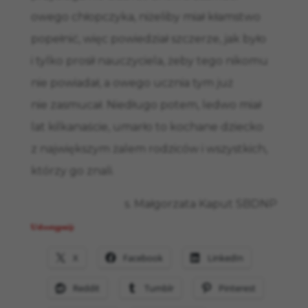
owego chłopczyka, niżeliby miał kłamstwo
popełnić, więc powiedział szczerze, jak było
i tylko prosił nauczyciela, żeby tego nikomu
nie powiadał, a owego ucznia tym już
nie zasmucał. Niedługo potem, ledwo miał
lat kilkanaście, umarło to kochane dziecko
z największym żalem rodziców i wszystkich,
którzy go znali.
s. Małgorzata Kaput SBDNP
Udostępnij:
X
Facebook
LinkedIn
Reddit
Tumblr
Pinterest