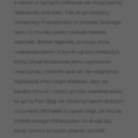
a nawet w żartach i zabawie nie mógł żadnej
nieprawdy ścierpieć. Tak że go wszyscy
rówieśnicy Prawdzickim przezwali. Jednego
razu, co mu się często i prawie zawsze
zdarzało, dostał nagrodę za swoje pilne
i najlepsze pismo. A był drugi też chłopczyk,
który chciał koniecznie jemu wyrównać
i męczył się, i mozolił i jednak nie mógł przy
najlepszej chęci tego dokazać, więc się
bardzo smucił i często gorzko zapłakał sobie,
że go to Pan Bóg nie obdarzył takim dobrym
rozumem. Michałek to spostrzegł, żal mu się
zrobiło owego chłopczyka i na drugi raz,
kiedy znowu przyszło pisanie, porobił