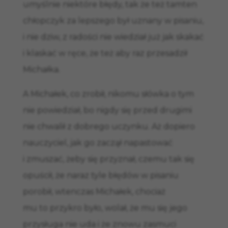
umyślnie niektóre błędy, tak że też tamten
chłopczyk za lepszego był uznany w pisaniu,
i nie dziw, z radości nie wiedział już jak skakać
i klaskać w ręce, że też aby raz przesadził
Michałka.
A Michałek, co zrobił, nikomu słówka o tym
nie powiedział, bo nigdy się przed drugimi
nie chwalił z dobrego uczynku. Aż dopiero
nauczyciel, jak go zaczął napastować
i zmuszać, żeby się przyznał, czemu tak się
opuścił, że naraz tyle błędów w pisaniu
porobił, wtenczas Michałek, chociaż
mu to przykro było, wolał, że mu się jego
przysługa nie uda i że znowu zasmuci