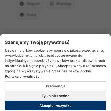
Telegram
WhatsApp
Drukuj
Szanujemy Twoją prywatność
WRÓĆ DO AKTUALNOŚCI
Używamy plików cookie, aby poprawić jakość przeglądania,
wyświetlać reklamy lub treści dostosowane do
indywidualnych potrzeb użytkowników oraz analizować ruch
na stronie. Kliknięcie przycisku „Akceptuj wszystko” oznacza
zgodę na wykorzystywanie przez nas plików cookie.
Polityka prywatności
.
Preferencje
Copyrights © 2026 Służebniczki Dębickie |
Tylko niezbędne
All rights reserved. Utrzymanie i wsparcie
Akceptuj wszystko
adito.pl
|
Polityka prywatności
|
Rodo