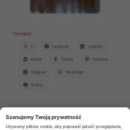
Udostępnij:
X
Facebook
LinkedIn
Reddit
Tumblr
Pinterest
Telegram
WhatsApp
Drukuj
Szanujemy Twoją prywatność
WRÓĆ DO AKTUALNOŚCI
Używamy plików cookie, aby poprawić jakość przeglądania,