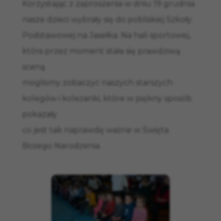
Korzystając z zaproszenia w dniu 19 grudnia
nasze dzieci wybrały się do pobliskiej Szkoły
Podstawowej na Jasełka. Na hali sportowej,
która przez moment stała się prawdziwą
sceną
mogliśmy zobaczyć naszych starszych
kolegów i koleżanki, które w piękny sposób
pokazały
co jest tak naprawdę ważne w Święta
Bożego Narodzenia.