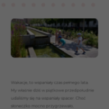
Wakacje, to wspaniały czas pełnego lata.
My właśnie dziś w piątkowe przedpołudnie
udaliśmy się na wspaniały spacer. Choć
słoneczko mocno przygrzewało,