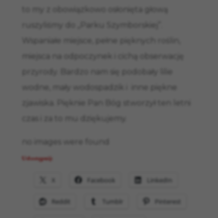
to my z obowiązkowo osłonięta głową
ruszyliśmy do „Parku Szymborskiej”.
Wspaniałe miejsce, pełne pięknych roślin,
miejsca na odpoczynek i cichą obserwację
przyrody. Bardzo nam się podobały lilie
wodne, mały wodospadzik i inne piękne
zjawiska. Pięknie Pan Bóg stworzył ten letni
czas i za to mu dziękujemy.
no images were found
Udostępnij:
X
Facebook
LinkedIn
Reddit
Tumblr
Pinterest