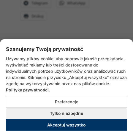
Telegram
WhatsApp
Drukuj
Szanujemy Twoją prywatność
WRÓĆ DO AKTUALNOŚCI
Używamy plików cookie, aby poprawić jakość przeglądania,
wyświetlać reklamy lub treści dostosowane do
indywidualnych potrzeb użytkowników oraz analizować ruch
na stronie. Kliknięcie przycisku „Akceptuj wszystko” oznacza
zgodę na wykorzystywanie przez nas plików cookie.
Polityka prywatności
.
Preferencje
Copyrights © 2026 Służebniczki Dębickie |
Tylko niezbędne
All rights reserved. Utrzymanie i wsparcie
Akceptuj wszystko
adito.pl
|
Polityka prywatności
|
Rodo