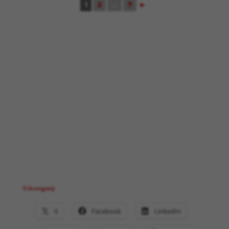
1
2
...
7
►
Udostępnij:
X
Facebook
LinkedIn