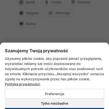
Reddit
Tumblr
Pinterest
Telegram
WhatsApp
Drukuj
Szanujemy Twoją prywatność
WRÓĆ DO AKTUALNOŚCI
Używamy plików cookie, aby poprawić jakość przeglądania,
wyświetlać reklamy lub treści dostosowane do
indywidualnych potrzeb użytkowników oraz analizować ruch
na stronie. Kliknięcie przycisku „Akceptuj wszystko” oznacza
zgodę na wykorzystywanie przez nas plików cookie.
Polityka prywatności
.
Preferencje
Copyrights © 2026 Służebniczki Dębickie |
Tylko niezbędne
All rights reserved. Utrzymanie i wsparcie