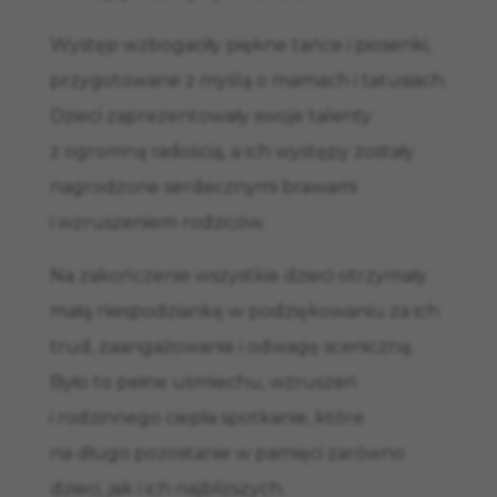
Występ wzbogaciły piękne tańce i piosenki,
przygotowane z myślą o mamach i tatusiach.
Dzieci zaprezentowały swoje talenty
z ogromną radością, a ich występy zostały
nagrodzone serdecznymi brawami
i wzruszeniem rodziców.
Na zakończenie wszystkie dzieci otrzymały
małą niespodziankę w podziękowaniu za ich
trud, zaangażowanie i odwagę sceniczną.
Było to pełne uśmiechu, wzruszeń
i rodzinnego ciepła spotkanie, które
na długo pozostanie w pamięci zarówno
dzieci, jak i ich najbliższych.