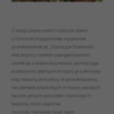
Z okazji święta swoich rodziców dzieci
z Ochronki przygotowały wyjątkowe
przedstawienie pt. „Szewczyk Dratewka”.
Mali artyści z wielkim zaangażowaniem
wcielili się w bajkowe postacie, zachwycając
publiczność pięknymi strojami, grą aktorską
oraz radosną atmosferą. W przedstawieniu
nie zabrakło pracowitych mrówek, wesołych
kaczek, pilnych pszczółek i kolorowych
kwiatów, które wspólnie
tworzyły niezwykły świat baśni.