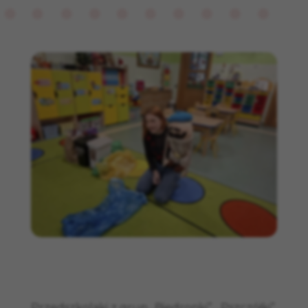
Przedszkolaki z grup „Biedronki”, „Pszczółki”