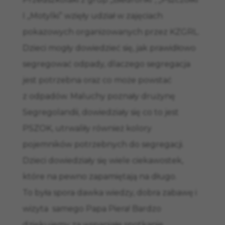
I „Motylki” wzięły udział w zajęciach
pokazowych organizowanych przez KZGRL.
Dzieci mogły dowiedzieć się, jak prawidłowo
segregować odpady, dlaczego segregacja
jest potrzebna oraz co może powstać
z odpadów. Maluchy poznały drużynę
Segregolandii, dowiedziały się co to jest
PSZOK, utrwaliły również kolory
pojemników potrzebnych do segregacji.
Dzieci dowiedziały się wiele ciekawostek,
które na pewno zapamiętają na długo.
To była spora dawka wiedzy, dobra zabawę i
wizyta samego Papa Piera! Bardzo
dziękujemy za wspaniałe spotkanie.