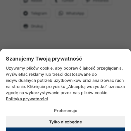
Reddit
Tumblr
Pinterest
Telegram
WhatsApp
Drukuj
Szanujemy Twoją prywatność
WRÓĆ DO AKTUALNOŚCI
Używamy plików cookie, aby poprawić jakość przeglądania,
wyświetlać reklamy lub treści dostosowane do
indywidualnych potrzeb użytkowników oraz analizować ruch
na stronie. Kliknięcie przycisku „Akceptuj wszystko” oznacza
zgodę na wykorzystywanie przez nas plików cookie.
Polityka prywatności
.
Preferencje
Copyrights © 2026 Służebniczki Dębickie |
Tylko niezbędne
All rights reserved. Utrzymanie i wsparcie