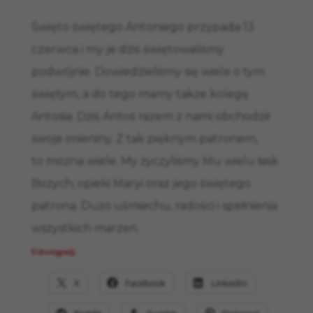
Święto świętego Antoniego przypada 13
czerwca i my je dziś świętowaliśmy
podwójnie. Dowiedzieliśmy się wiele o tym
świętym, a do tego mamy także kolegę
Antosia. Dziś Antoś razem z nami obchodził
swoje imieniny. Z tak pięknym patronem,
to można wiele. My życzyliśmy Mu wielu łask
Bożych, opieki Maryi oraz jego świętego
patrona. Dużo uśmiechu, radości i spełnienia
wszystkich marzeń.
Udostępnij:
X
Facebook
LinkedIn