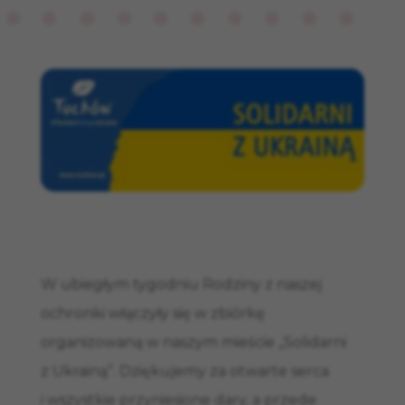
W ubiegłym tygodniu Rodziny z naszej
ochronki włączyły się w zbiórkę
organizowaną w naszym mieście „Solidarni
z Ukrainą”. Dziękujemy za otwarte serca
i wszystkie przyniesione dary, a przede