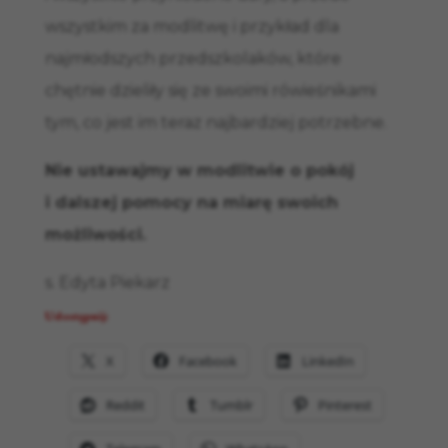
wszystkim za modlitwę i przykład dla
najmłodszych przedszkolaków, które
chętnie dzieliły się ze swoimi rówieśnikami
tym, co jest im teraz najbardziej potrzebne.
Nie ustawajmy w modlitwie o pokój
i dalszej pomocy na miarę swoich
możliwości.
s. Edyta Piekarz
Udostępnij:
X
Facebook
LinkedIn
Reddit
Tumblr
Pinterest