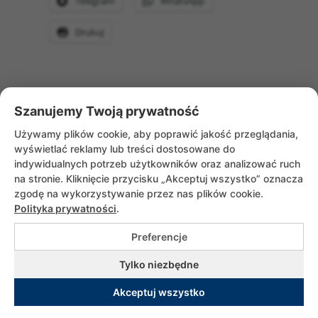
Telegram
WhatsApp
Drukuj
Szanujemy Twoją prywatność
WRÓĆ DO AKTUALNOŚCI
Używamy plików cookie, aby poprawić jakość przeglądania,
wyświetlać reklamy lub treści dostosowane do
indywidualnych potrzeb użytkowników oraz analizować ruch
na stronie. Kliknięcie przycisku „Akceptuj wszystko” oznacza
zgodę na wykorzystywanie przez nas plików cookie.
Polityka prywatności
.
Preferencje
Copyrights © 2026 Służebniczki Dębickie |
Tylko niezbędne
All rights reserved. Utrzymanie i wsparcie
Akceptuj wszystko
adito.pl
|
Polityka prywatności
|
Rodo