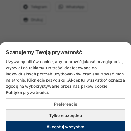
Telegram
WhatsApp
Drukuj
Szanujemy Twoją prywatność
WRÓĆ DO AKTUALNOŚCI
Używamy plików cookie, aby poprawić jakość przeglądania,
wyświetlać reklamy lub treści dostosowane do
indywidualnych potrzeb użytkowników oraz analizować ruch
na stronie. Kliknięcie przycisku „Akceptuj wszystko” oznacza
zgodę na wykorzystywanie przez nas plików cookie.
Polityka prywatności
.
Preferencje
Copyrights © 2026 Służebniczki Dębickie |
Tylko niezbędne
All rights reserved. Utrzymanie i wsparcie
Akceptuj wszystko
adito.pl
|
Polityka prywatności
|
Rodo