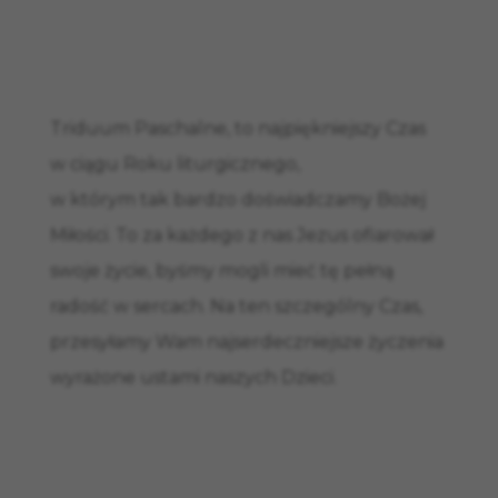
Triduum Paschalne, to najpiękniejszy Czas
w ciągu Roku liturgicznego,
w którym tak bardzo doświadczamy Bożej
Miłości. To za każdego z nas Jezus ofiarował
swoje życie, byśmy mogli mieć tę pełną
radość w sercach. Na ten szczególny Czas,
przesyłamy Wam najserdeczniejsze życzenia
wyrażone ustami naszych Dzieci.