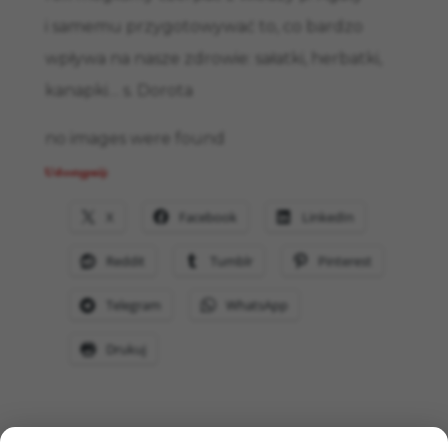
i samemu przygotowywać to, co bardzo
wpływa na nasze zdrowie: sałatki, herbatki,
kanapki… s. Dorota
no images were found
Udostępnij:
X
Facebook
LinkedIn
Reddit
Tumblr
Pinterest
Telegram
WhatsApp
Drukuj