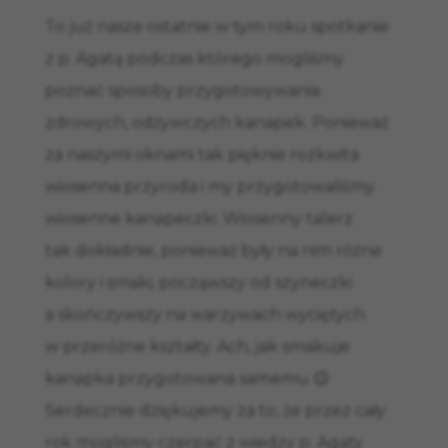
To już nasze ostatnie w tym roku spotkanie
z p. Agatą podczas którego mogliśmy
poznać sposoby przygotowywania
zdrowych, odżywczych kanapek. Ponieważ
za naszymi oknami tak pięknie rozkwita
wiosenna przyroda i my przygotowaliśmy
wiosenne kanapeczki. Wiosenny talerz
tak dokładnie, ponieważ były na nim różne
kolory i smaki, począwszy od szyneczki
a skończywszy na warzywach wyciętych
w przeróżne kształty. Ach, jak smakuje
kanapka przygotowana samemu 😉
Serdecznie dziękujemy za to, że przez cały
rok mogliśmy czerpać z wiedzy p. Agaty