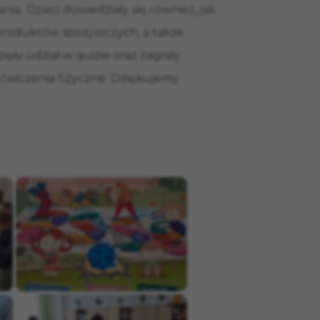
ia Dzieci dowiedziały się również, jak
 produktów spożywczych, a także
ięły udział w quizie oraz zagrały
 ćwiczenia fizyczne. Dziękujemy