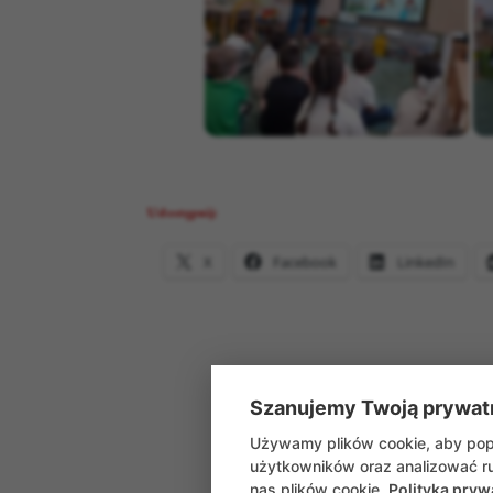
Udostępnij:
X
Facebook
LinkedIn
Szanujemy Twoją prywat
Używamy plików cookie, aby popr
użytkowników oraz analizować ru
nas plików cookie.
Polityka pryw