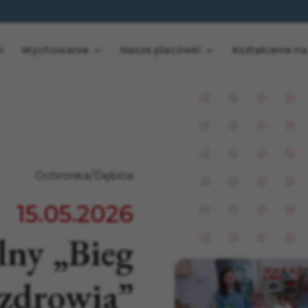
n
Wychowanie
Nasze placówki
Kształcenie na
Ochronka/Dębica
15.05.2026
ny „Bieg
 zdrowia”