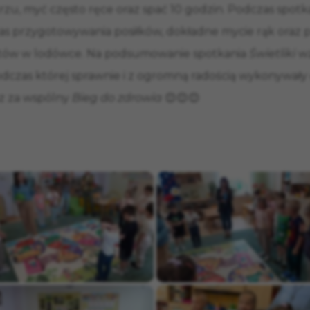
zu, myć często ręce oraz spać 10 godzin. Podczas spotkan
zas przygotowywania posiłków, dokładne mycie rąk oraz
tów w lodówce. Na podsumowanie spotkania
Świetliki
wz
dczas której sprawnie i z ogromną radością wykonywały
z za wspólny
Bieg do zdrowia
😊😊😊