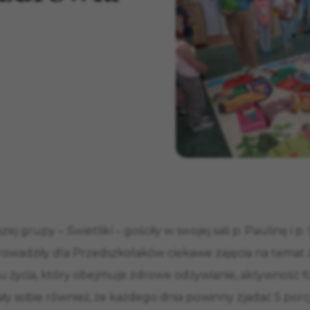
szej grupy –
Świetliki –
gościły w swojej sali p. Paulinę i p.
rowadziły dla Przedszkolaków ciekawe zajęcia na temat
u życia, który obejmuje zdrowe odżywianie, aktywność fi
ły sobie również, że każdego dnia powinny zjadać 5 porc