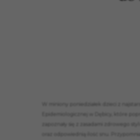
W miniony poniedziałek dzieci z najstar
Epidemiologicznej w Dębicy, które pop
zapoznały się z zasadami zdrowego styl
oraz odpowiednią ilość snu. Przypomnia