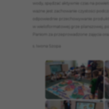
wody, spędzać aktywnie czas na powietr
ważne jest zachowanie czystości podc
odpowiednie przechowywanie produk
w wieloformatowej grze planszowej, po
Paniom za przeprowadzone zajęcia ora
s. Iwona Szopa