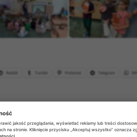
Reddit
Tumblr
Pinterest
Telegram
Wh
ność
WRÓĆ DO AKTUALNOŚCI
awić jakość przeglądania, wyświetlać reklamy lub treści dostoso
ch na stronie. Kliknięcie przycisku „Akceptuj wszystko” oznacza 
atności
.