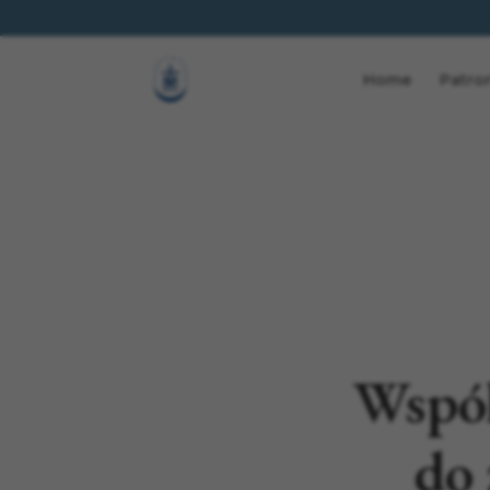
Home
Patro
Wspól
do