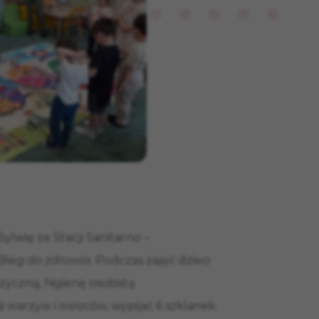
 Sylwię ze Stacji Sanitarno –
Bieg do zdrowia.
Podczas zajęć dzieci
zyczną, higienę osobistą
ji warzyw i owoców, wypijać 6 szklanek