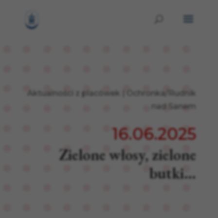
Aktualności z placówek
|
Ochronka/Rudnik
nad Sanem
16.06.2025
Zielone włosy, zielone
butki…