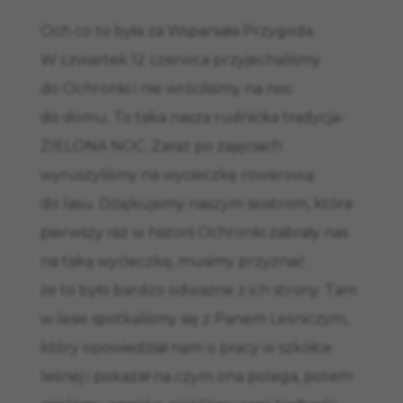
Och co to była za Wspaniała Przygoda.
W czwartek 12 czerwca przyjechaliśmy
do Ochronki i nie wróciliśmy na noc
do domu. To taka nasza rudnicka tradycja-
ZIELONA NOC. Zaraz po zajęciach
wyruszyliśmy na wycieczkę rowerową
do lasu. Dziękujemy naszym siostrom, które
pierwszy raz w historii Ochronki zabrały nas
na taką wycieczkę, musimy przyznać
że to było bardzo odważne z ich strony. Tam
w lesie spotkaliśmy się z Panem Leśniczym,
który opowiedział nam o pracy w szkółce
leśnej i pokazał na czym ona polega, potem