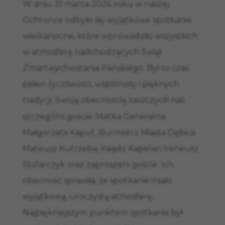
W dniu 31 marca 2026 roku w naszej
Ochronce odbyło się wyjątkowe spotkanie
wielkanocne, które wprowadziło wszystkich
w atmosferę nadchodzących Świąt
Zmartwychwstania Pańskiego. Był to czas
pełen życzliwości, wspólnoty i pięknych
tradycji. Swoją obecnością zaszczycili nas
szczególni goście: Matka Generalna
Małgorzata Kaput, Burmistrz Miasta Dębica
Mateusz Kutrzeba, Ksiądz Kapelan Ireneusz
Stolarczyk oraz zaproszeni goście. Ich
obecność sprawiła, że spotkanie miało
wyjątkową, uroczystą atmosferę.
Najpiękniejszym punktem spotkania był