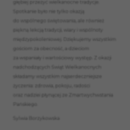
głębiej przeżyć wielkanocne tradycje.
Spotkanie było nie tylko okazją
do wspólnego świętowania, ale również
piękną lekcją tradycji, wiary i wspólnoty
międzypokoleniowej. Dziękujemy wszystkim
gościom za obecność, a dzieciom
za wspaniały i wartościowy występ. Z okazji
nadchodzących Świąt Wielkanocnych
składamy wszystkim najserdeczniejsze
życzenia: zdrowia, pokoju, radości
oraz nadziei płynącej ze Zmartwychwstania
Pańskiego.
Sylwia Borzykowska