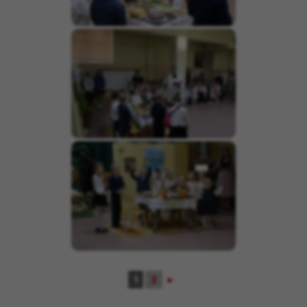
1
2
►