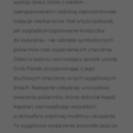
występ dzieci, które z wielkim
zaangażowaniem i radością zaprezentowały
tradycje wielkanocne. Mali artyści pokazali,
jak wygląda przygotowanie koszyczka
do święcenia – nie zabrakło symbolicznych
pokarmów oraz wyjaśnienia ich znaczenia.
Dzieci w piękny i wzruszający sposób uczciły
Grób Pański, przypominając o jego
duchowym znaczeniu w tych wyjątkowych
dniach. Następnie odbyła się uroczystość
święcenia pokarmów, której dokonał Ksiądz
Kapelan, wprowadzając wszystkich
w atmosferę wspólnej modlitwy i skupienia.
To wyjątkowe wydarzenie pozwoliło jeszcze