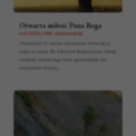
Otwarta miłość Pana Boga
4.01.2022
|
ABC wychowania
Otwartość to cecha człowieka, która łączy
ludzi ze sobą. Bł. Edmund Bojanowski, kiedy
umierał, wokół jego łoża zgromadziły się
wszystkie Siostry....