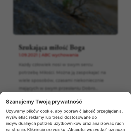
Szukająca miłość Boga
1.09.2021
|
ABC wychowania
Każdy człowiek nosi w swym sercu
potrzebę Miłości. Można ją zaspokajać na
wiele sposobów, czasami niekoniecznie
mających w swym przesłaniu Dobro...
Szanujemy Twoją prywatność
Używamy plików cookie, aby poprawić jakość przeglądania,
wyświetlać reklamy lub treści dostosowane do
indywidualnych potrzeb użytkowników oraz analizować ruch
na stronie. Kliknięcie przycisku „Akceptuj wszystko” oznacza