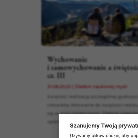
Wychowanie
i samowychowanie a świętoś
cz. III
31.08.2020
|
Śladem naukowej myśli
Świętość realizacją szczególnej godnośc
człowieka Wezwanie do świętości realiz
się w życiu społecznym. Dlatego właśnie
opiera się ono na...
Szanujemy Twoją prywat
Używamy plików cookie, aby popr