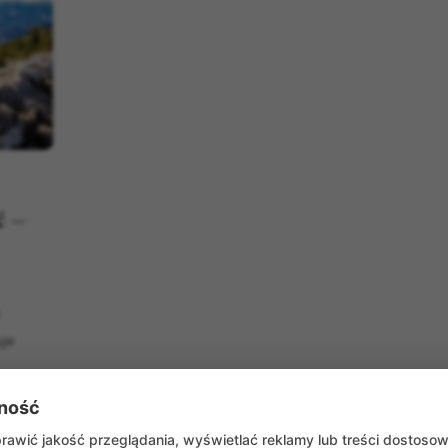
ć –
i
uje
ność
awić jakość przeglądania, wyświetlać reklamy lub treści dostoso