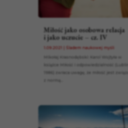
Miłość jako osobowa relacja
i jako uczucie – cz. IV
1.09.2021
|
Śladem naukowej myśli
Mikołaj Krasnodębski: Karol Wojtyła w
książce Miłość i odpowiedzialność (Lubli
1986) zwraca uwagę, że miłość jest zwią
z normą...