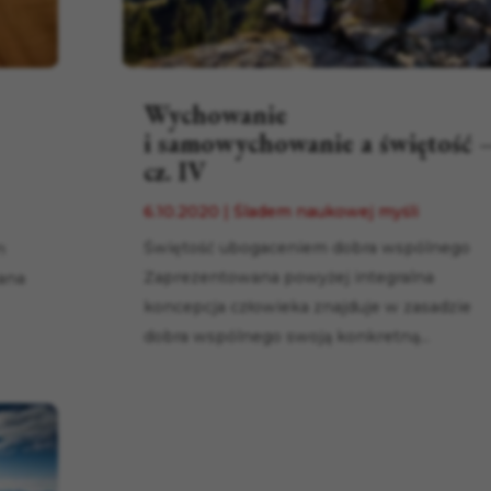
Wychowanie
i samowychowanie a świętość 
cz. IV
6.10.2020
|
Śladem naukowej myśli
Świętość ubogaceniem dobra wspólnego
n
Zaprezentowana powyżej integralna
zana
koncepcja człowieka znajduje w zasadzie
dobra wspólnego swoją konkretną...